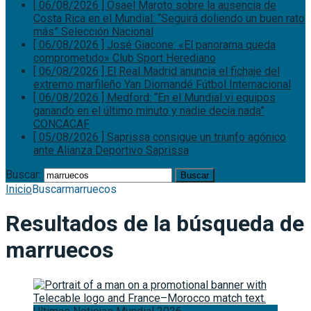
[ 06/08/2026 ]
Osael Maroto sobre la ausencia de
Costa Rica en el Mundial: “Seguirá doliendo un buen rato
más”
Selección Nacional
[ 06/08/2026 ]
José Giacone: «El panorama queda
comprometido»
Club Sport Herediano
[ 06/08/2026 ]
El Real Madrid anuncia el fichaje del
extremo marfileño Yan Diomandé
Fútbol Internacional
[ 06/08/2026 ]
Medford: “En el Mundial vi equipos
ganando en el último minuto y nadie decía nada”
CONCACAF
[ 05/08/2026 ]
Saprissa consigue un triunfo agónico
ante Alianza
Deportivo Saprissa
Buscar:
Inicio
Buscar
marruecos
Resultados de la búsqueda de
marruecos