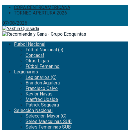
COPA CENTROAMERICANA
TORNEO APERTURA 2026
07/08/2026
Futbol Nacional
Fútbol Nacional (c)
Concacaf
Otras Ligas
Fútbol Femenino
Legionarios
Legionarios (C)
Brandon Aguilera
Francisco Calvo
Keylor Navas
Manfred Ugalde
Patrick Sequeira
Selección Nacional
Selección Mayor (C)
Seles Masculinas SUB
Seles Femeninas SUB