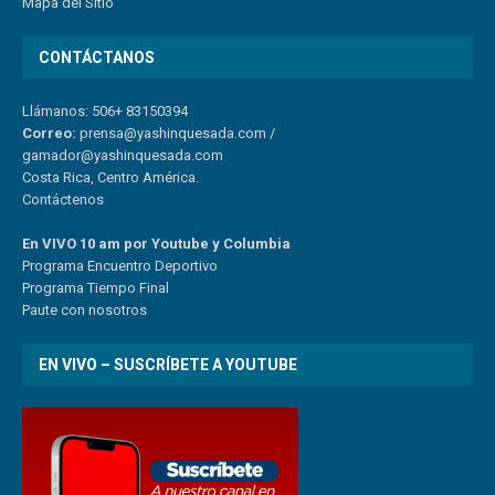
Mapa del Sitio
CONTÁCTANOS
Llámanos: 506+ 83150394
Correo:
prensa@yashinquesada.com
/
gamador@yashinquesada.com
Costa Rica, Centro América.
Contáctenos
En VIVO 10 am por Youtube y Columbia
Program
a
Encuentro
Deportivo
Programa Tiempo Final
Paute
con
nosotr
os
EN VIVO – SUSCRÍBETE A YOUTUBE