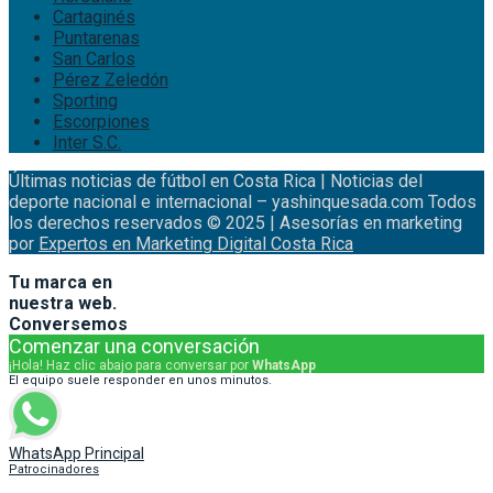
Cartaginés
Puntarenas
San Carlos
Pérez Zeledón
Sporting
Escorpiones
Inter S.C.
Últimas noticias de fútbol en Costa Rica | Noticias del
deporte nacional e internacional – yashinquesada.com Todos
los derechos reservados © 2025 | Asesorías en marketing
por
Expertos en Marketing Digital Costa Rica
Tu marca en
nuestra web.
Conversemos
Comenzar una conversación
¡Hola! Haz clic abajo para conversar por
WhatsApp
El equipo suele responder en unos minutos.
WhatsApp Principal
Patrocinadores