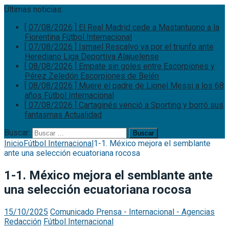
Últimas noticias:
[ 07/08/2026 ]
El Real Madrid cede a Mastantuono a la
Fiorentina
Fútbol Internacional
[ 07/08/2026 ]
Ismael Rescalvo va por el triunfo ante
Herediano
Liga Deportiva Alajuelense
[ 08/08/2026 ]
Empate sin goles entre Escorpiones y
Pérez Zeledón
Escorpiones de Belén
[ 08/08/2026 ]
Muere el padre de Lionel Messi a los 68
años
Fútbol Internacional
[ 07/08/2026 ]
Cartaginés venció a Sporting y borró sus
fantasmas
Actualidad
Buscar:
Inicio
Fútbol Internacional
1-1. México mejora el semblante
ante una selección ecuatoriana rocosa
1-1. México mejora el semblante ante
una selección ecuatoriana rocosa
15/10/2025
Comunicado Prensa - Internacional - Agencias
Redacción
Fútbol Internacional