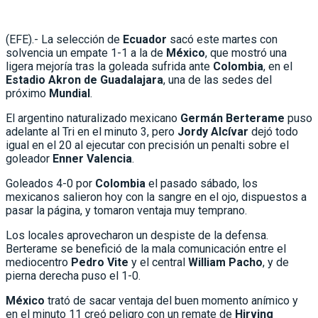
(EFE).- La selección de
Ecuador
sacó este martes con
solvencia un empate 1-1 a la de
México
, que mostró una
ligera mejoría tras la goleada sufrida ante
Colombia
, en el
Estadio Akron de Guadalajara
, una de las sedes del
próximo
Mundial
.
El argentino naturalizado mexicano
Germán Berterame
puso
adelante al Tri en el minuto 3, pero
Jordy Alcívar
dejó todo
igual en el 20 al ejecutar con precisión un penalti sobre el
goleador
Enner Valencia
.
Goleados 4-0 por
Colombia
el pasado sábado, los
mexicanos salieron hoy con la sangre en el ojo, dispuestos a
pasar la página, y tomaron ventaja muy temprano.
Los locales aprovecharon un despiste de la defensa.
Berterame se benefició de la mala comunicación entre el
mediocentro
Pedro Vite
y el central
William Pacho
, y de
pierna derecha puso el 1-0.
México
trató de sacar ventaja del buen momento anímico y
en el minuto 11 creó peligro con un remate de
Hirving