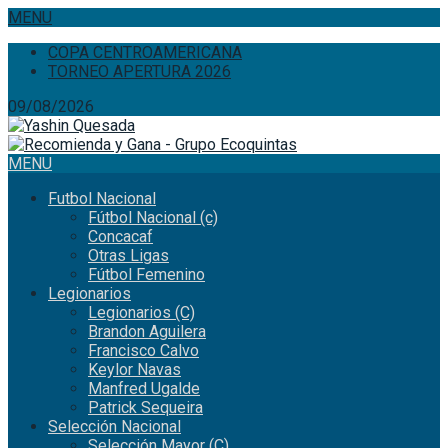
MENU
COPA CENTROAMERICANA
TORNEO APERTURA 2026
09/08/2026
MENU
Futbol Nacional
Fútbol Nacional (c)
Concacaf
Otras Ligas
Fútbol Femenino
Legionarios
Legionarios (C)
Brandon Aguilera
Francisco Calvo
Keylor Navas
Manfred Ugalde
Patrick Sequeira
Selección Nacional
Selección Mayor (C)