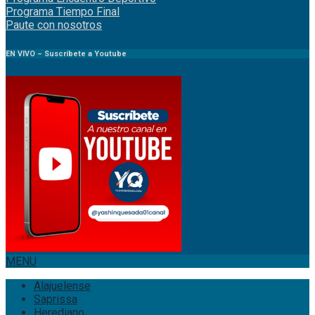
Programa Tiempo Final
Paute
con
nosotr
os
EN VIVO – Suscríbete a Youtube
MENU
Alajuelense
Saprissa
Herediano