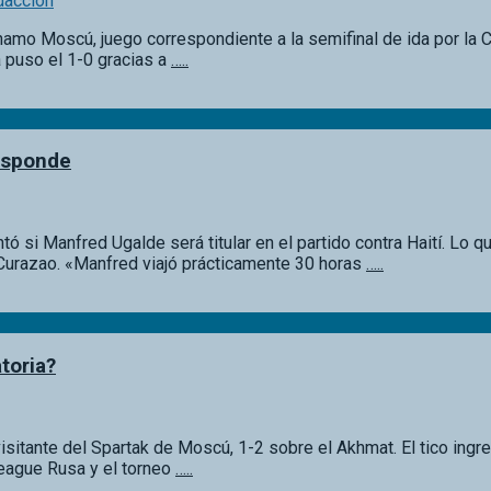
dacción
inamo Moscú, juego correspondiente a la semifinal de ida por la 
sa puso el 1-0 gracias a
…..
responde
ó si Manfred Ugalde será titular en el partido contra Haití. Lo que
a Curazao. «Manfred viajó prácticamente 30 horas
…..
toria?
visitante del Spartak de Moscú, 1-2 sobre el Akhmat. El tico ingr
eague Rusa y el torneo
…..