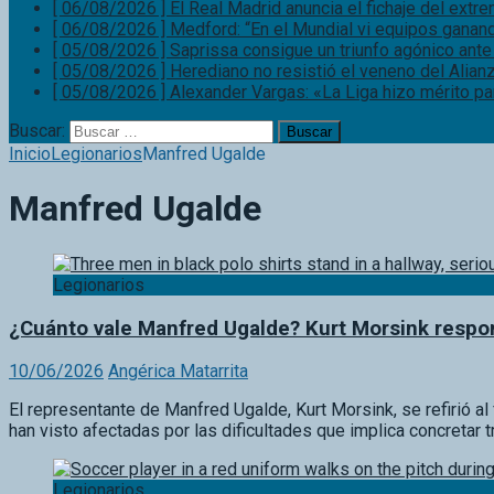
[ 06/08/2026 ]
El Real Madrid anuncia el fichaje del ext
[ 06/08/2026 ]
Medford: “En el Mundial vi equipos ganand
[ 05/08/2026 ]
Saprissa consigue un triunfo agónico ante
[ 05/08/2026 ]
Herediano no resistió el veneno del Alian
[ 05/08/2026 ]
Alexander Vargas: «La Liga hizo mérito p
Buscar:
Inicio
Legionarios
Manfred Ugalde
Manfred Ugalde
Legionarios
¿Cuánto vale Manfred Ugalde? Kurt Morsink resp
10/06/2026
Angérica Matarrita
El representante de Manfred Ugalde, Kurt Morsink, se refirió al
han visto afectadas por las dificultades que implica concreta
Legionarios