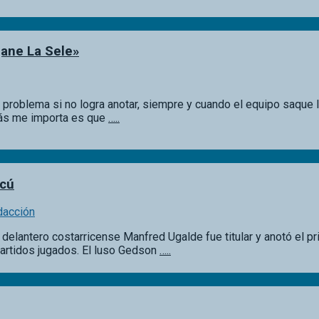
ane La Sele»
 problema si no logra anotar, siempre y cuando el equipo saque l
 más me importa es que
…..
scú
dacción
elantero costarricense Manfred Ugalde fue titular y anotó el prime
partidos jugados. El luso Gedson
…..