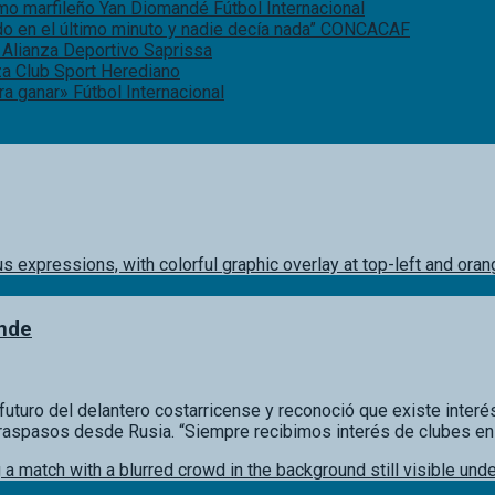
remo marfileño Yan Diomandé
Fútbol Internacional
o en el último minuto y nadie decía nada”
CONCACAF
 Alianza
Deportivo Saprissa
za
Club Sport Herediano
ara ganar»
Fútbol Internacional
onde
 futuro del delantero costarricense y reconoció que existe interé
r traspasos desde Rusia. “Siempre recibimos interés de clubes 