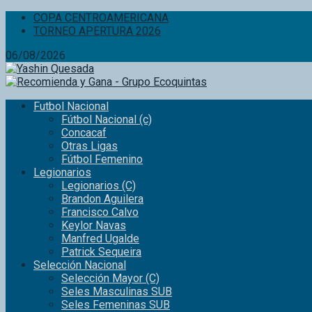
COPA CENTROAMERICANA
TORNEO APERTURA 2026
06/08/2026
Futbol Nacional
Fútbol Nacional (c)
Concacaf
Otras Ligas
Fútbol Femenino
Legionarios
Legionarios (C)
Brandon Aguilera
Francisco Calvo
Keylor Navas
Manfred Ugalde
Patrick Sequeira
Selección Nacional
Selección Mayor (C)
Seles Masculinas SUB
Seles Femeninas SUB