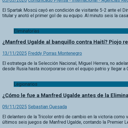
05/03/2026
Comunicado Prensa - Internacional - Agencias Re
El Spartak Moscú cayó en condición de visitante 5-2 ante el D
titular y anotó el primer gol de su equipo. Al minuto seis la ca
Eliminatorias
¿Manfred Ugalde al banquillo contra Haití? Piojo 
13/11/2025
Freddy Porras Montenegro
El estratega de la Selección Nacional, Miguel Herrera, no adelant
desde Rusia hasta incorporarse con el equipo patrio y llegar 
Legionarios
¿Cómo le fue a Manfred Ugalde antes de la Elimina
09/11/2025
Sebastian Quesada
El delantero de la Tricolor entró de cambio en la victoria como 
últimos seis juegos de Manfred Ugalde, contando la Premier L