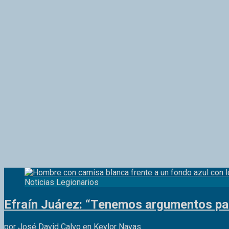
Noticias Legionarios
Efraín Juárez: “Tenemos argumentos para
por José David Calvo en Keylor Navas