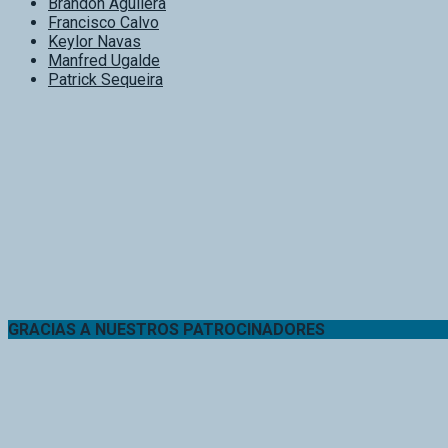
Brandon Aguilera
Francisco Calvo
Keylor Navas
Manfred Ugalde
Patrick Sequeira
GRACIAS A NUESTROS PATROCINADORES