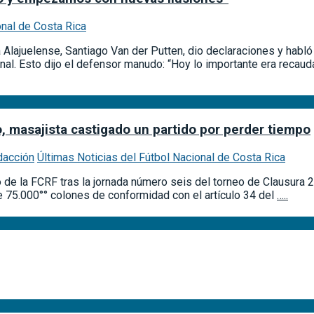
onal de Costa Rica
va Alajuelense, Santiago Van der Putten, dio declaraciones y habl
nal. Esto dijo el defensor manudo: “Hoy lo importante era recau
, masajista castigado un partido por perder tiempo
dacción
Últimas Noticias del Fútbol Nacional de Costa Rica
o de la FCRF tras la jornada número seis del torneo de Clausura 
 75.000°° colones de conformidad con el artículo 34 del
…..