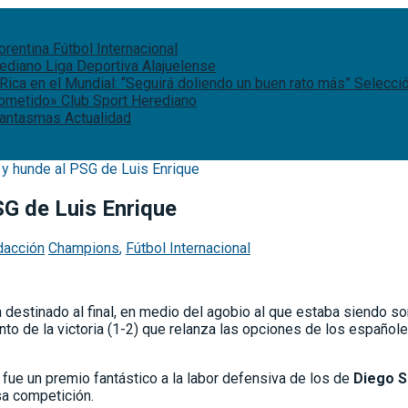
iorentina
Fútbol Internacional
rediano
Liga Deportiva Alajuelense
Rica en el Mundial: “Seguirá doliendo un buen rato más”
Selecci
rometido»
Club Sport Herediano
 fantasmas
Actualidad
i y hunde al PSG de Luis Enrique
PSG de Luis Enrique
dacción
Champions
,
Fútbol Internacional
 destinado al final, en medio del agobio al que estaba siendo s
nto de la victoria (1-2) que relanza las opciones de los español
o, fue un premio fantástico a la labor defensiva de los de
Diego 
sa competición.