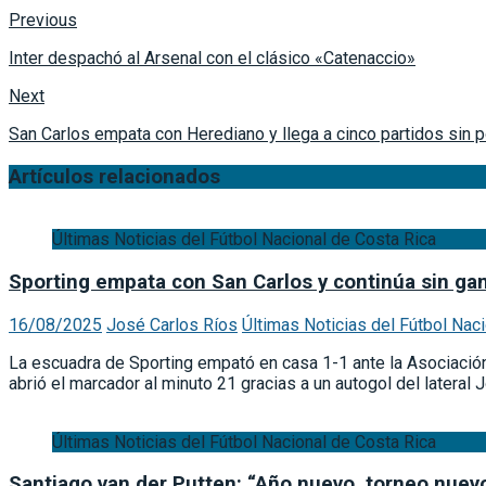
Previous
Inter despachó al Arsenal con el clásico «Catenaccio»
Next
San Carlos empata con Herediano y llega a cinco partidos sin 
Artículos relacionados
Últimas Noticias del Fútbol Nacional de Costa Rica
Sporting empata con San Carlos y continúa sin gan
16/08/2025
José Carlos Ríos
Últimas Noticias del Fútbol Nac
La escuadra de Sporting empató en casa 1-1 ante la Asociación
abrió el marcador al minuto 21 gracias a un autogol del lateral
Últimas Noticias del Fútbol Nacional de Costa Rica
Santiago van der Putten: “Año nuevo, torneo nue