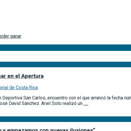
poder ganar
ar en el Apertura
ional de Costa Rica
 Deportiva San Carlos, encuentro con el que arrancó la fecha nú
 José David Sánchez. Ariel Soto realizó un
…..
vo y empezamos con nuevas ilusiones”