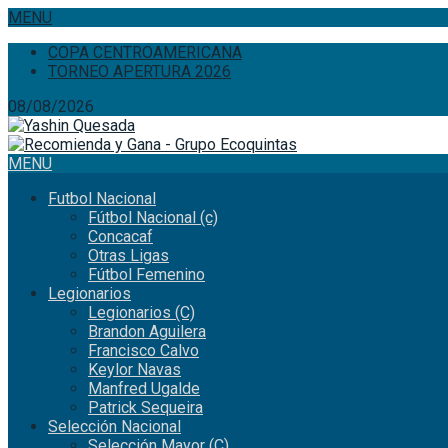
MENU
COPA CENTROAMERICANA
TORNEO APERTURA 2026
08/08/2026
MENU
Futbol Nacional
Fútbol Nacional (c)
Concacaf
Otras Ligas
Fútbol Femenino
Legionarios
Legionarios (C)
Brandon Aguilera
Francisco Calvo
Keylor Navas
Manfred Ugalde
Patrick Sequeira
Selección Nacional
Selección Mayor (C)