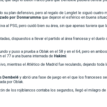
o su plan defensivo, pero al regalo de Lenglet le siguió cuatro 
azado por Donnarumma
que dejaron el esférico en buena situa
iativa al PSG, pero cuidó bien su área, sin que apenas tuviera qu
antadas, dispuestos a llevar el partido al área francesa y el du
undo y puso a prueba a Oblak en el 58 y en el 64, pero en ambo
n el 77 a una buena internada de
Hakimi
.
ivo, mientras el Atlético de Madrid fue reculando, dejando toda la
 a
Dembelé
y abrió una fase de juego en el que los franceses se
ada por Oblak.
zón de los rojiblancos contaba los segundos, llegó el milagro de