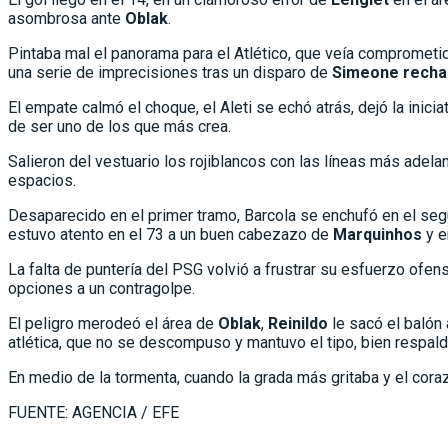
asombrosa ante
Oblak
.
Pintaba mal el panorama para el Atlético, que veía comprometid
una serie de imprecisiones tras un disparo de
Simeone rech
El empate calmó el choque, el Aleti se echó atrás, dejó la inic
de ser uno de los que más crea.
Salieron del vestuario los rojiblancos con las líneas más adel
espacios.
Desaparecido en el primer tramo, Barcola se enchufó en el seg
estuvo atento en el 73 a un buen cabezazo de
Marquinhos
y e
La falta de puntería del PSG volvió a frustrar su esfuerzo ofens
opciones a un contragolpe.
El peligro merodeó el área de
Oblak
,
Reinildo
le sacó el balón
atlética, que no se descompuso y mantuvo el tipo, bien respald
En medio de la tormenta, cuando la grada más gritaba y el cora
FUENTE: AGENCIA / EFE