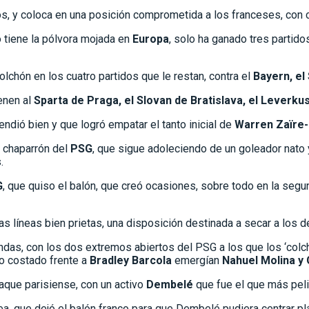
tos, y coloca en una posición comprometida a los franceses, con 
o tiene la pólvora mojada en
Europa
, solo ha ganado tres partid
colchón en los cuatro partidos que le restan, contra el
Bayern, el 
ienen al
Sparta de Praga, el Slovan de Bratislava, el Leverku
ndió bien y que logró empatar el tanto inicial de
Warren Zaïre
 chaparrón del
PSG
, que sigue adoleciendo de un goleador nato
.
G
, que quiso el balón, que creó ocasiones, sobre todo en la se
as líneas bien prietas, una disposición destinada a secar a los 
 bandas, con los dos extremos abiertos del PSG a los que los ‘co
ro costado frente a
Bradley Barcola
emergían
Nahuel Molina y 
taque parisiense, con un activo
Dembelé
que fue el que más peligr
ea, que dejó el balón franco para que Dembelé pudiera centrar 