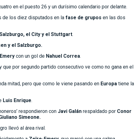
cuatro en el puesto 26 y un durísimo calendario por delante.
os de los diez disputados en la
fase de grupos
en las dos
Salzburgo, el City y el Stuttgart
.
sen y el Salzburgo.
-Emery
con un gol de
Nahuel Correa
.
 y que por segundo partido consecutivo ve como no gana en el
gunda mitad, pero que como le viene pasando en
Europa
tiene la
de
Luis Enrique
.
lchoneros’ respondieron con
Javi Galán
respaldado por
Conor
Giuliano Simeone.
o llevó al área rival.
plácidamente a
Zeïre-Emery,
que marcó con una calma