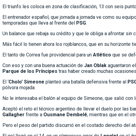
El triunfo les coloca en zona de clasificación, 13 con seis pun
El entrenador español, que jornada a jornada ve como su equip
temporadas que lleva al frente del
PSG
.
Un balance que rebaja su crédito y que le obliga a afrontar sin 
Más fácil lo tienen ahora los rojiblancos, que en su horizonte t
El tanto de Correa fue providencial para un
Atlético
que se defe
Con eso y con una buena actuación de
Jan Oblak
aguantaron el
Parque de los Príncipes
tras haber creado muchas ocasiones
El ‘
Cholo’ Simeone
planteó una batalla defensiva frente al
PS
pólvora mojada.
No le interesaba el balón al equipo de Simeone, que salió con l
Aceptó el reto el técnico argentino de llevar el duelo por las
Gallagher
frente a
Ousmane Dembelé
, mientras que en el ot
Pero el peso del partido discurrió en el costado derecho del a
El gol llegó en el 14, en un clamoroso error de
Lenglet
en el ár