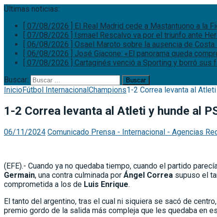
Últimas noticias:
[ 07/08/2026 ]
El Real Madrid cede a Mastantuono a la F
[ 07/08/2026 ]
Ismael Rescalvo va por el triunfo ante He
[ 06/08/2026 ]
Osael Maroto sobre la ausencia de Costa 
[ 06/08/2026 ]
José Giacone: «El panorama queda comp
[ 07/08/2026 ]
Cartaginés venció a Sporting y borró sus
Buscar:
Inicio
Fútbol Internacional
Champions
1-2 Correa levanta al Atlet
1-2 Correa levanta al Atleti y hunde al 
06/11/2024
Comunicado Prensa - Internacional - Agencias Re
(EFE).- Cuando ya no quedaba tiempo, cuando el partido parecía
Germain
, una contra culminada por
Ángel Correa
supuso el ta
comprometida a los de
Luis Enrique
.
El tanto del argentino, tras el cual ni siquiera se sacó de centr
premio gordo de la salida más compleja que les quedaba en e