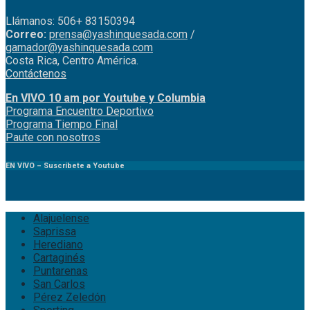
Llámanos: 506+ 83150394
Correo:
prensa@yashinquesada.com
/
gamador@yashinquesada.com
Costa Rica, Centro América.
Contáctenos
En VIVO 10 am por Youtube y Columbia
Program
a
Encuentro
Deportivo
Programa Tiempo Final
Paute
con
nosotr
os
EN VIVO – Suscríbete a Youtube
Alajuelense
Saprissa
Herediano
Cartaginés
Puntarenas
San Carlos
Pérez Zeledón