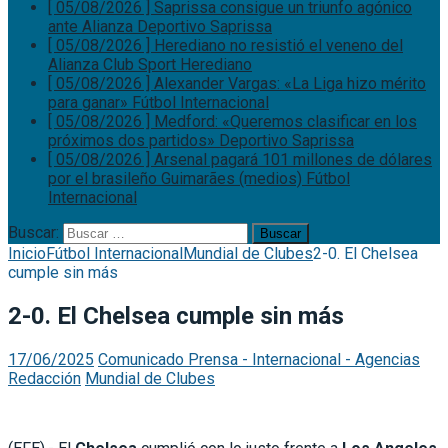
[ 05/08/2026 ]
Saprissa consigue un triunfo agónico
ante Alianza
Deportivo Saprissa
[ 05/08/2026 ]
Herediano no resistió el veneno del
Alianza
Club Sport Herediano
[ 05/08/2026 ]
Alexander Vargas: «La Liga hizo mérito
para ganar»
Fútbol Internacional
[ 05/08/2026 ]
Medford: «Queremos clasificar en los
próximos dos partidos»
Deportivo Saprissa
[ 05/08/2026 ]
Arsenal pagará 101 millones de dólares
por el brasileño Guimarães (medios)
Fútbol
Internacional
Buscar:
Inicio
Fútbol Internacional
Mundial de Clubes
2-0. El Chelsea
cumple sin más
2-0. El Chelsea cumple sin más
17/06/2025
Comunicado Prensa - Internacional - Agencias
Redacción
Mundial de Clubes