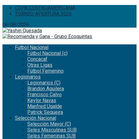
COPA CENTROAMERICANA
TORNEO APERTURA 2026
06/08/2026
Futbol Nacional
Fútbol Nacional (c)
Concacaf
Otras Ligas
Fútbol Femenino
Legionarios
Legionarios (C)
Brandon Aguilera
Francisco Calvo
Keylor Navas
Manfred Ugalde
Patrick Sequeira
Selección Nacional
Selección Mayor (C)
Seles Masculinas SUB
Seles Femeninas SUB