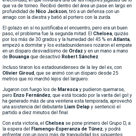
que va de torneo. Recibió dentro del área un pase en largo en
profundidad de
Nico Jackson
, tiró a un defensa con un
amago con la diestra y batió al portero con la zurda.
El golazo en sí no justificaba el encuentro, pero era un buen
paso, el problema fue la segunda mitad. El
Chelsea
, quizás
por los más de 30 grados y la humedad del 45 % en
Atlanta
,
empezó a dormitar y los estadounidenses rozaron el empate
en un disparo desviadísimo de
Ordaz
y en un mano a mano
de
Bouanga
que desactivó
Robert Sánchez
.
Incluso tiraron los estadounidenses de la ley del ex, con
Olivier Giroud
, que se animó con un disparo desde 25
metros que no marchó lejos del larguero.
Jugaron con fuego los de
Maresca
y pudieron quemarse,
pero
Enzo Fernández
, que está tocado por la varita del gol y
ha generado más de una veintena esta temporada, aprovechó
una asistencia del debutante
Liam Delap
y sentenció el
partido a diez minutos del final.
Con esta victoria, el
Chelsea
se pone primero del Grupo D, a
la espera del
Flamengo-Esperanza de Túnez
, y podrá
enfrentar con un poco más de tranquilidad los siguientes