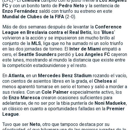
(EFE).- El
Chelsea
cumplió con lo justo frente a
Los Angeles
FC
y con un bonito tanto de
Pedro Neto
y la sentencia de
Enzo Fernández
saldó con triunfo su estreno en este
Mundial de Clubes de la FIFA
(2-0).
Más de dos semanas después de levantar la
Conference
League en Breslavia contra el Real Betis
, los ‘
Blues
‘
volvieron a la acción y se impusieron sin mucho brillo al
conjunto de la
MLS
, liga que no ha sumado ni un solo triunfo
en las dos jornadas de torneo. El
Inter de Miami
empató a
cero, el
Seattle Sounders
perdió y
Los Angeles FC
cayeron
este lunes, mostrando al mundo la distancia que existe entre
la competición estadounidense y el resto.
En
Atlanta
, en un
Mercedes Benz Stadium
rozando el vacío,
con cientos de asientos libres en la grada, el
Chelsea
al
menos aparentó tomarse en serio el torneo y salió a morder a
sus rivales. Con un
Cole Palmer
especialmente activo, los
de
Enzo Maresca
crearon ocasiones suficientes para
adelantarse, de no ser por la tibia puntería de
Noni Madueke
,
un clásico en cuanto a oportunidades falladas en la
Premier
League
.
Tuvo que ser
Neto
, otro que tampoco destaca por su
efectividad, el que hilvanara una de las mejores jugadas de lo