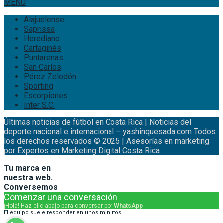
MENU
Alajuelense
Saprissa
Herediano
Cartaginés
Puntarenas
San Carlos
Pérez Zeledón
Sporting
Escorpiones
Inter S.C.
Últimas noticias de fútbol en Costa Rica | Noticias del
deporte nacional e internacional – yashinquesada.com Todos
los derechos reservados © 2025 | Asesorías en marketing
por
Expertos en Marketing Digital Costa Rica
Tu marca en
nuestra web.
Conversemos
Comenzar una conversación
¡Hola! Haz clic abajo para conversar por
WhatsApp
El equipo suele responder en unos minutos.