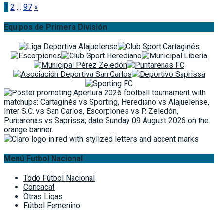
Paginación
1
2
…
97
»
de
Equipos de Primera División
entradas
Menú Futbol Nacional
Todo Fútbol Nacional
Concacaf
Otras Ligas
Fútbol Femenino