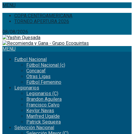
MENU
COPA CENTROAMERICANA
TORNEO APERTURA 2026
08/08/2026
MENU
Futbol Nacional
Fútbol Nacional (c)
Concacaf
Otras Ligas
Fútbol Femenino
Legionarios
Legionarios (C)
Brandon Aguilera
Francisco Calvo
Keylor Navas
Manfred Ugalde
Patrick Sequeira
Selección Nacional
Selección Mayor (C)