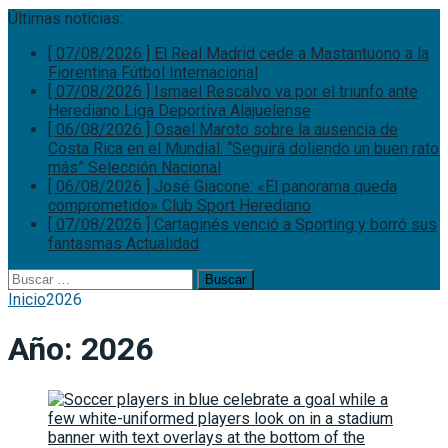
Últimas noticias:
[ 07/08/2026 ]
El Real Madrid cede a Mastantuono a la
Fiorentina
Fútbol Internacional
[ 07/08/2026 ]
Ismael Rescalvo va por el triunfo ante
Herediano
Liga Deportiva Alajuelense
[ 06/08/2026 ]
Osael Maroto sobre la ausencia de
Costa Rica en el Mundial: “Seguirá doliendo un buen rato
más”
Selección Nacional
[ 06/08/2026 ]
José Giacone: «El panorama queda
comprometido»
Club Sport Herediano
[ 07/08/2026 ]
Cartaginés venció a Sporting y borró sus
fantasmas
Actualidad
Buscar:
Inicio
2026
Año:
2026