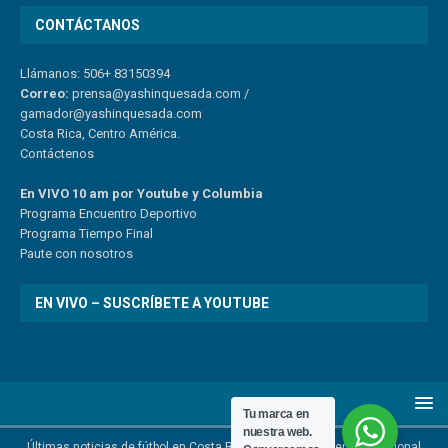
CONTÁCTANOS
Llámanos: 506+ 83150394
Correo:
prensa@yashinquesada.com
/
gamador@yashinquesada.com
Costa Rica, Centro América.
Contáctenos
En VIVO 10 am por Youtube y Columbia
Program
a
Encuentro
Deportivo
Programa Tiempo Final
Paute
con
nosotr
os
EN VIVO – SUSCRÍBETE A YOUTUBE
Tu marca en
nuestra web.
Últimas noticias de fútbol en Costa Rica | Noticias del deporte nacional