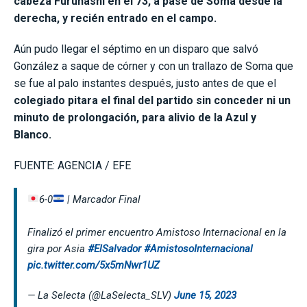
cabeza Furuhashi en el 73, a pase de Soma desde la
derecha, y recién entrado en el campo.
Aún pudo llegar el séptimo en un disparo que salvó
González a saque de córner y con un trallazo de Soma que
se fue al palo instantes después, justo antes de que el
colegiado pitara el final del partido sin conceder ni un
minuto de prolongación, para alivio de la Azul y
Blanco.
FUENTE: AGENCIA / EFE
6-0
| Marcador Final
Finalizó el primer encuentro Amistoso Internacional en la
gira por Asia
#ElSalvador
#AmistosoInternacional
pic.twitter.com/5x5mNwr1UZ
— La Selecta (@LaSelecta_SLV)
June 15, 2023