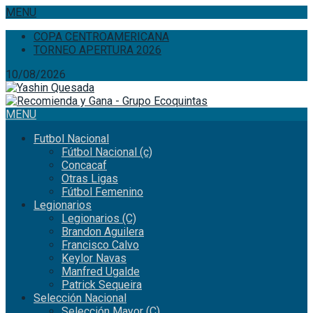
MENU
COPA CENTROAMERICANA
TORNEO APERTURA 2026
10/08/2026
MENU
Futbol Nacional
Fútbol Nacional (c)
Concacaf
Otras Ligas
Fútbol Femenino
Legionarios
Legionarios (C)
Brandon Aguilera
Francisco Calvo
Keylor Navas
Manfred Ugalde
Patrick Sequeira
Selección Nacional
Selección Mayor (C)