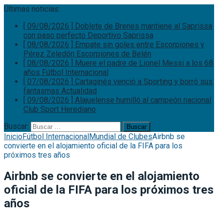
Últimas noticias:
[ 09/08/2026 ]
Doblete de Brenes mantiene al Saprissa
con paso perfecto
Deportivo Saprissa
[ 08/08/2026 ]
Empate sin goles entre Escorpiones y
Pérez Zeledón
Escorpiones de Belén
[ 08/08/2026 ]
Muere el padre de Lionel Messi a los 68
años
Fútbol Internacional
[ 07/08/2026 ]
Cartaginés venció a Sporting y borró sus
fantasmas
Actualidad
[ 09/08/2026 ]
Alajuelense humilló al campeón nacional
Club Sport Herediano
Buscar:
Inicio
Fútbol Internacional
Mundial de Clubes
Airbnb se
convierte en el alojamiento oficial de la FIFA para los
próximos tres años
Airbnb se convierte en el alojamiento
oficial de la FIFA para los próximos tres
años