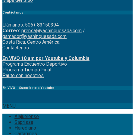
Mapa del Sitio
Contáctanos
Llámanos: 506+ 83150394
Correo:
prensa@yashinquesada.com
/
gamador@yashinquesada.com
Costa Rica, Centro América.
Contáctenos
En VIVO 10 am por Youtube y Columbia
Program
a
Encuentro
Deportivo
Programa Tiempo Final
Paute
con
nosotr
os
EN VIVO – Suscríbete a Youtube
MENU
Alajuelense
Saprissa
Herediano
Cartaginés