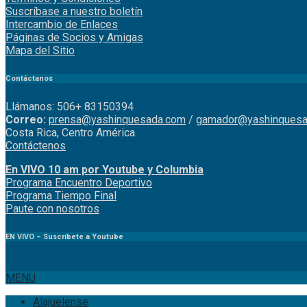
Suscríbase a nuestro boletín
Intercambio de Enlaces
Páginas de Socios y Amigas
Mapa del Sitio
Contáctanos
Llámanos: 506+ 83150394
Correo:
prensa@yashinquesada.com
/
gamador@yashinquesa
Costa Rica, Centro América.
Contáctenos
En VIVO 10 am por Youtube y Columbia
Program
a
Encuentro
Deportivo
Programa Tiempo Final
Paute
con
nosotr
os
EN VIVO – Suscríbete a Youtube
MENU
Alajuelense