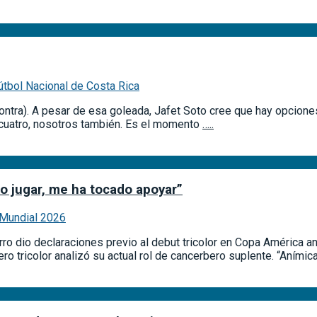
útbol Nacional de Costa Rica
ontra). A pesar de esa goleada, Jafet Soto cree que hay opcione
r cuatro, nosotros también. Es el momento
…..
o jugar, me ha tocado apoyar”
 Mundial 2026
o dio declaraciones previo al debut tricolor en Copa América ant
o tricolor analizó su actual rol de cancerbero suplente. “Aním