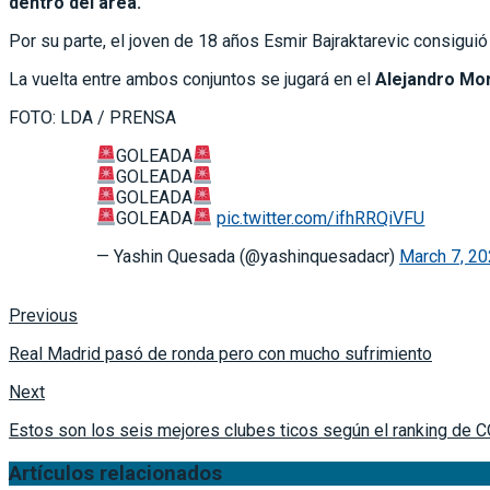
dentro del área.
Por su parte, el joven de 18 años Esmir Bajraktarevic consiguió
La vuelta entre ambos conjuntos se jugará en el
Alejandro Mor
FOTO: LDA / PRENSA
GOLEADA
GOLEADA
GOLEADA
GOLEADA
pic.twitter.com/ifhRRQiVFU
— Yashin Quesada (@yashinquesadacr)
March 7, 2
Previous
Real Madrid pasó de ronda pero con mucho sufrimiento
Next
Estos son los seis mejores clubes ticos según el ranking d
Artículos relacionados