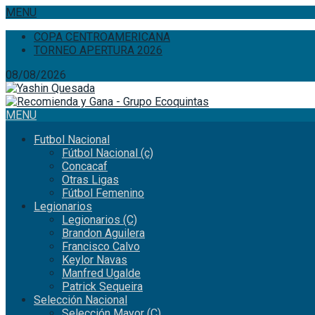
MENU
COPA CENTROAMERICANA
TORNEO APERTURA 2026
08/08/2026
MENU
Futbol Nacional
Fútbol Nacional (c)
Concacaf
Otras Ligas
Fútbol Femenino
Legionarios
Legionarios (C)
Brandon Aguilera
Francisco Calvo
Keylor Navas
Manfred Ugalde
Patrick Sequeira
Selección Nacional
Selección Mayor (C)