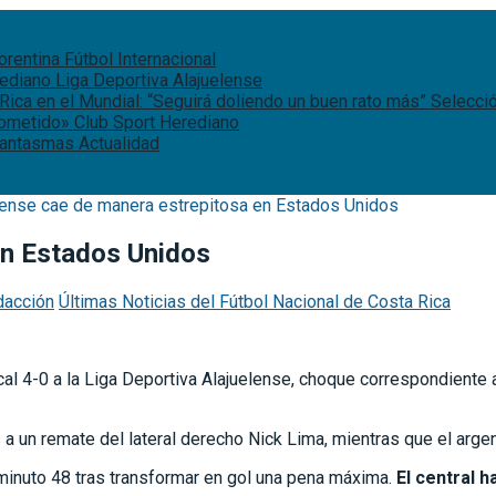
iorentina
Fútbol Internacional
rediano
Liga Deportiva Alajuelense
Rica en el Mundial: “Seguirá doliendo un buen rato más”
Selecci
rometido»
Club Sport Herediano
 fantasmas
Actualidad
lense cae de manera estrepitosa en Estados Unidos
en Estados Unidos
dacción
Últimas Noticias del Fútbol Nacional de Costa Rica
l 4-0 a la Liga Deportiva Alajuelense, choque correspondiente a 
 a un remate del lateral derecho Nick Lima, mientras que el arge
minuto 48 tras transformar en gol una pena máxima.
El central 