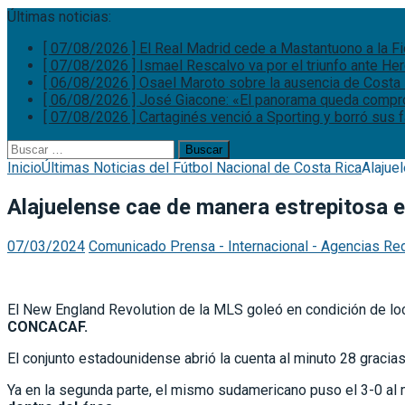
Últimas noticias:
[ 07/08/2026 ]
El Real Madrid cede a Mastantuono a la F
[ 07/08/2026 ]
Ismael Rescalvo va por el triunfo ante He
[ 06/08/2026 ]
Osael Maroto sobre la ausencia de Costa 
[ 06/08/2026 ]
José Giacone: «El panorama queda comp
[ 07/08/2026 ]
Cartaginés venció a Sporting y borró sus
Buscar:
Inicio
Últimas Noticias del Fútbol Nacional de Costa Rica
Alajue
Alajuelense cae de manera estrepitosa 
07/03/2024
Comunicado Prensa - Internacional - Agencias Re
El New England Revolution de la MLS goleó en condición de loca
CONCACAF.
El conjunto estadounidense abrió la cuenta al minuto 28 gracias
Ya en la segunda parte, el mismo sudamericano puso el 3-0 al 