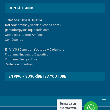
CONTÁCTANOS
Llámanos: 506+ 83150394
Correo:
prensa@yashinquesada.com
/
gamador@yashinquesada.com
Costa Rica, Centro América.
Contáctenos
En VIVO 10 am por Youtube y Columbia
Program
a
Encuentro
Deportivo
Programa Tiempo Final
Paute
con
nosotr
os
EN VIVO – SUSCRÍBETE A YOUTUBE
Tu marca en
nuestra web.