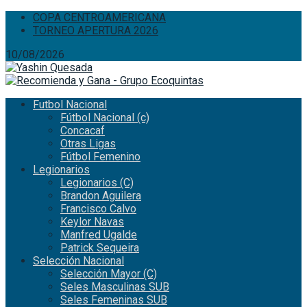
COPA CENTROAMERICANA
TORNEO APERTURA 2026
10/08/2026
Futbol Nacional
Fútbol Nacional (c)
Concacaf
Otras Ligas
Fútbol Femenino
Legionarios
Legionarios (C)
Brandon Aguilera
Francisco Calvo
Keylor Navas
Manfred Ugalde
Patrick Sequeira
Selección Nacional
Selección Mayor (C)
Seles Masculinas SUB
Seles Femeninas SUB