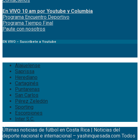
Contáctenos
En VIVO 10 am por Youtube y Columbia
Program
a
Encuentro
Deportivo
Programa Tiempo Final
Paute
con
nosotr
os
EN VIVO – Suscríbete a Youtube
Alajuelense
Saprissa
Herediano
Cartaginés
Puntarenas
San Carlos
Pérez Zeledón
Sporting
Escorpiones
Inter S.C.
Últimas noticias de fútbol en Costa Rica | Noticias del
deporte nacional e internacional – yashinquesada.com Todos