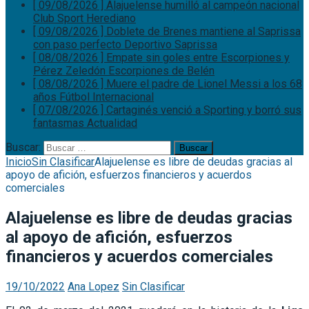
[ 09/08/2026 ]
Alajuelense humilló al campeón nacional
Club Sport Herediano
[ 09/08/2026 ]
Doblete de Brenes mantiene al Saprissa
con paso perfecto
Deportivo Saprissa
[ 08/08/2026 ]
Empate sin goles entre Escorpiones y
Pérez Zeledón
Escorpiones de Belén
[ 08/08/2026 ]
Muere el padre de Lionel Messi a los 68
años
Fútbol Internacional
[ 07/08/2026 ]
Cartaginés venció a Sporting y borró sus
fantasmas
Actualidad
Buscar:
Inicio
Sin Clasificar
Alajuelense es libre de deudas gracias al
apoyo de afición, esfuerzos financieros y acuerdos
comerciales
Alajuelense es libre de deudas gracias
al apoyo de afición, esfuerzos
financieros y acuerdos comerciales
19/10/2022
Ana Lopez
Sin Clasificar