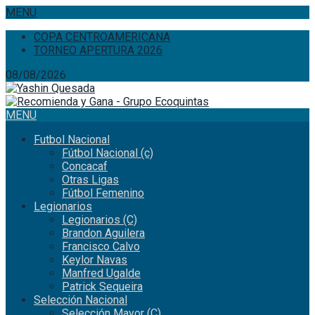
MENU
COPA CENTROAMERICANA
TORNEO APERTURA 2026
08/08/2026
MENU
Futbol Nacional
Fútbol Nacional (c)
Concacaf
Otras Ligas
Fútbol Femenino
Legionarios
Legionarios (C)
Brandon Aguilera
Francisco Calvo
Keylor Navas
Manfred Ugalde
Patrick Sequeira
Selección Nacional
Selección Mayor (C)