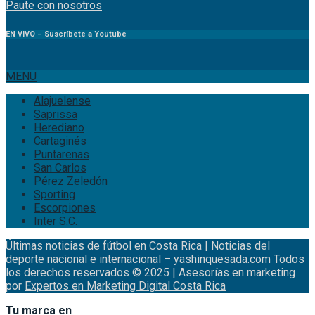
Paute
con
nosotr
os
EN VIVO – Suscríbete a Youtube
MENU
Alajuelense
Saprissa
Herediano
Cartaginés
Puntarenas
San Carlos
Pérez Zeledón
Sporting
Escorpiones
Inter S.C.
Últimas noticias de fútbol en Costa Rica | Noticias del
deporte nacional e internacional – yashinquesada.com Todos
los derechos reservados © 2025 | Asesorías en marketing
por
Expertos en Marketing Digital Costa Rica
Tu marca en