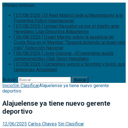
Últimas noticias:
[ 07/08/2026 ]
El Real Madrid cede a Mastantuono a la
Fiorentina
Fútbol Internacional
[ 07/08/2026 ]
Ismael Rescalvo va por el triunfo ante
Herediano
Liga Deportiva Alajuelense
[ 06/08/2026 ]
Osael Maroto sobre la ausencia de
Costa Rica en el Mundial: “Seguirá doliendo un buen rato
más”
Selección Nacional
[ 06/08/2026 ]
José Giacone: «El panorama queda
comprometido»
Club Sport Herediano
[ 07/08/2026 ]
Cartaginés venció a Sporting y borró sus
fantasmas
Actualidad
Buscar:
Inicio
Sin Clasificar
Alajuelense ya tiene nuevo gerente
deportivo
Alajuelense ya tiene nuevo gerente
deportivo
12/06/2025
Carlos Chaves
Sin Clasificar