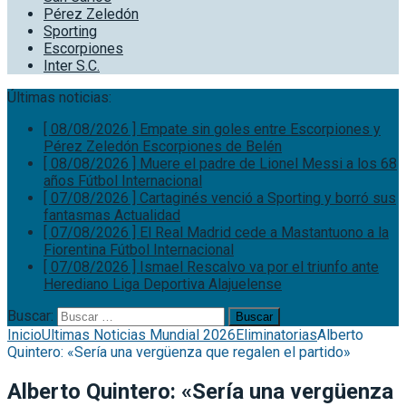
Pérez Zeledón
Sporting
Escorpiones
Inter S.C.
Últimas noticias:
[ 08/08/2026 ]
Empate sin goles entre Escorpiones y
Pérez Zeledón
Escorpiones de Belén
[ 08/08/2026 ]
Muere el padre de Lionel Messi a los 68
años
Fútbol Internacional
[ 07/08/2026 ]
Cartaginés venció a Sporting y borró sus
fantasmas
Actualidad
[ 07/08/2026 ]
El Real Madrid cede a Mastantuono a la
Fiorentina
Fútbol Internacional
[ 07/08/2026 ]
Ismael Rescalvo va por el triunfo ante
Herediano
Liga Deportiva Alajuelense
Buscar:
Inicio
Ultimas Noticias Mundial 2026
Eliminatorias
Alberto
Quintero: «Sería una vergüenza que regalen el partido»
Alberto Quintero: «Sería una vergüenza