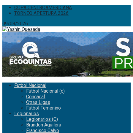
COPA CENTROAMERICANA
TORNEO APERTURA 2026
09/08/2026
Futbol Nacional
Fútbol Nacional (c)
Concacaf
Otras Ligas
Fútbol Femenino
Legionarios
Legionarios (C)
Brandon Aguilera
Francisco Calvo