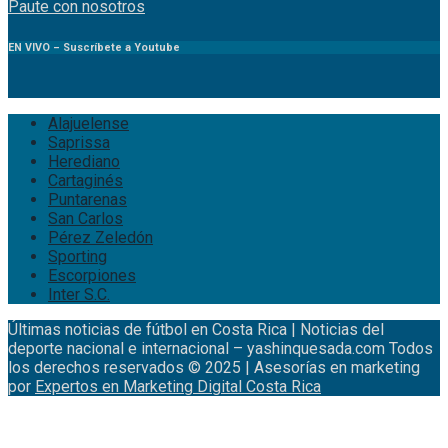
Paute
con
nosotr
os
EN VIVO – Suscríbete a Youtube
Alajuelense
Saprissa
Herediano
Cartaginés
Puntarenas
San Carlos
Pérez Zeledón
Sporting
Escorpiones
Inter S.C.
Últimas noticias de fútbol en Costa Rica | Noticias del
deporte nacional e internacional – yashinquesada.com Todos
los derechos reservados © 2025 | Asesorías en marketing
por
Expertos en Marketing Digital Costa Rica