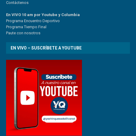
Contáctenos
En VIVO 10 am por Youtube y Columbia
Program
a
Encuentro
Deportivo
Programa Tiempo Final
Paute
con
nosotr
os
EN VIVO – SUSCRÍBETE A YOUTUBE