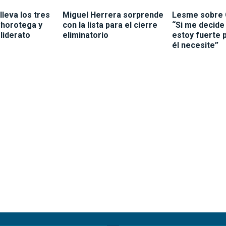
lleva los tres
Miguel Herrera sorprende
Lesme sobre 
Chorotega y
con la lista para el cierre
“Si me decide 
 liderato
eliminatorio
estoy fuerte 
él necesite”