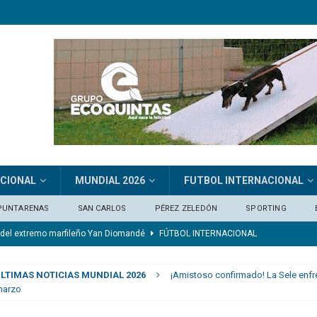
ACIONAL
MUNDIAL 2026
FUTBOL INTERNACIONAL
PUNTARENAS
SAN CARLOS
PÉREZ ZELEDÓN
SPORTING
je del extremo marfileño Yan Diomandé
FÚTBOL INTERNACIONAL
os ganando en el último minuto y nadie decía nada”
CONCACAF
LTIMAS NOTICIAS MUNDIAL 2026
¡Amistoso confirmado! La Sele enfr
ónico ante Alianza
DEPORTIVO SAPRISSA
marzo
de Costa Rica en el Mundial: “Seguirá doliendo un buen rato más”