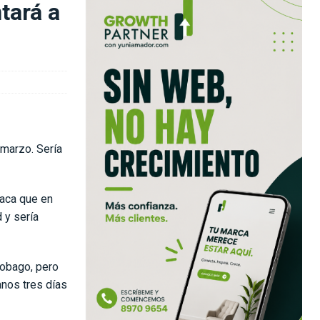
tará a
marzo. Sería
taca que en
 y sería
Tobago, pero
anos tres días