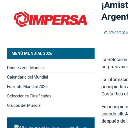
¡Amist
SELECCIÓN NACIONAL
Argen
[ 06/08/2026 ]
José Giacone: «El panorama qu
27/02/2024
MENÚ MUNDIAL 2026
La Selección
sorpresivame
Dónde ver el Mundial
Calendario del Mundial
La informació
principio los
Formato Mundial 2026
Costa Rica el
Selecciones Clasificadas
Grupos del Mundial
En principio 
aquedó allí. 
después del 