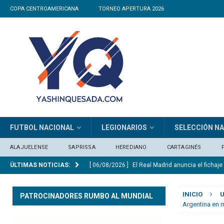
COPA CENTROAMERICANA
TORNEO APERTURA 2026
FUTBOL NACIONAL
LEGIONARIOS
SELECCIÓN N
ALAJUELENSE
SAPRISSA
HEREDIANO
CARTAGINÉS
ÚLTIMAS NOTICIAS:
[ 06/08/2026 ]
El Real Madrid anuncia el ficha
[ 06/08/2026 ]
Medford: “En el Mundial vi equip
INICIO
U
PATROCINADORES RUMBO AL MUNDIAL
[ 05/08/2026 ]
Saprissa consigue un triunfo ag
Argentina en 
[ 06/08/2026 ]
Osael Maroto sobre la ausencia 