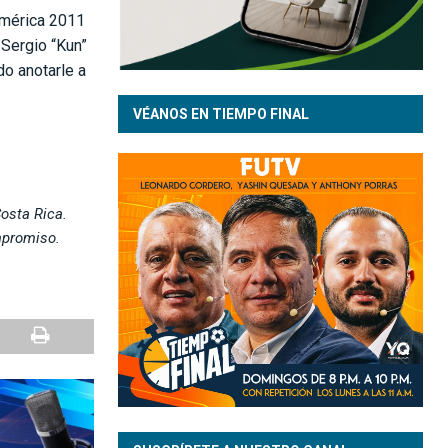
América 2011
 Sergio “Kun”
do anotarle a
VÉANOS EN TIEMPO FINAL
Costa Rica.
mpromiso.