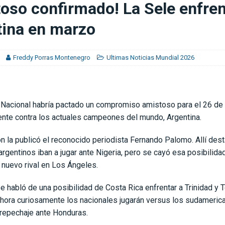
oso confirmado! La Sele enfren
tina en marzo
eda comprometido»
CLUB SPORT HEREDIANO
Freddy Porras Montenegro
Ultimas Noticias Mundial 2026
 Nacional habría pactado un compromiso amistoso para el 26 de 
nte contra los actuales campeones del mundo, Argentina.
n la publicó el reconocido periodista Fernando Palomo. Allí des
 argentinos iban a jugar ante Nigeria, pero se cayó esa posibilidad
 nuevo rival en Los Ángeles.
se habló de una posibilidad de Costa Rica enfrentar a Trinidad y 
Ahora curiosamente los nacionales jugarán versus los sudameric
repechaje ante Honduras.