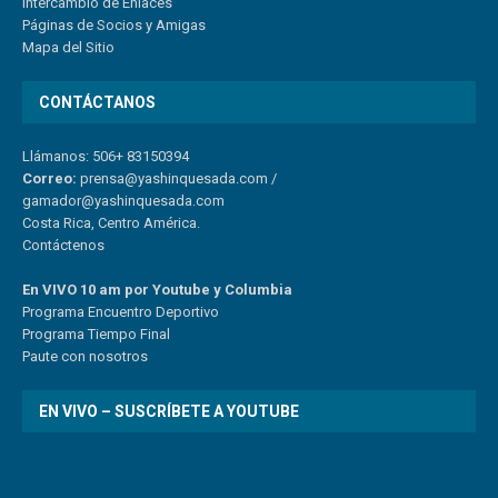
Intercambio de Enlaces
Páginas de Socios y Amigas
Mapa del Sitio
CONTÁCTANOS
Llámanos: 506+ 83150394
Correo:
prensa@yashinquesada.com
/
gamador@yashinquesada.com
Costa Rica, Centro América.
Contáctenos
En VIVO 10 am por Youtube y Columbia
Program
a
Encuentro
Deportivo
Programa Tiempo Final
Paute
con
nosotr
os
EN VIVO – SUSCRÍBETE A YOUTUBE