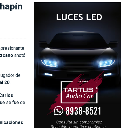
chapín
mpresionante
ezcano
anotó
 jugador de
l 20.
Carlos
que se fue de
icaciones