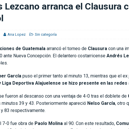
dólares por el brasileño Guimarães (medios)
FÚTBOL INTERNACIONAL
 Lezcano arranca el Clausura 
ónico ante Alianza
DEPORTIVO SAPRISSA
l
Ana Lopez
Sin categoría
ciones de Guatemala
arrancó el torneo de
Clausura
con una i
-0 ante Nueva Concepción. El delantero costarricense
Andrés L
les.
ner García
puso el primer tanto al minuto 13, mientras que el ex
 Liga Deportiva Alajuelense se hizo presente en las redes a
e fueron al descanso con una ventaja de 4-0 tras el doblete de
s minutos 39 y 43. Posteriormente apareció
Nelso García
, otro 
1 y 83 respectivamente.
l 7-0 fue obra de
Paolo Molina
al 90. Con este resultado,
Comun