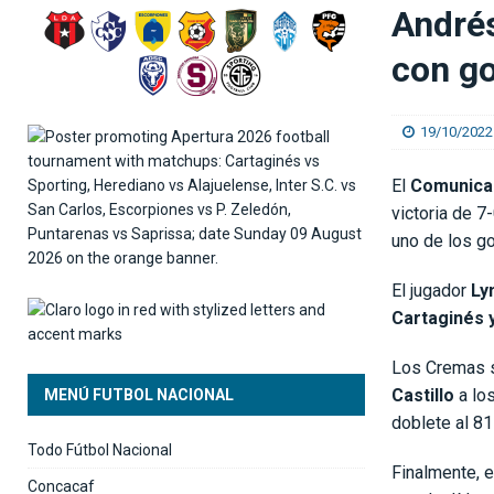
[ 05/08/2026 ]
Arsenal pagará 101 millones de 
Andrés
[ 05/08/2026 ]
Saprissa consigue un triunfo ag
con go
19/10/2022
El
Comunica
victoria de 7
uno de los go
El jugador
Ly
Cartaginés y
Los Cremas s
Castillo
a lo
MENÚ FUTBOL NACIONAL
doblete al 8
Todo Fútbol Nacional
Finalmente, e
Concacaf