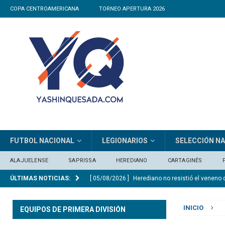
COPA CENTROAMERICANA
TORNEO APERTURA 2026
FUTBOL NACIONAL
LEGIONARIOS
SELECCIÓN N
ALAJUELENSE
SAPRISSA
HEREDIANO
CARTAGINÉS
ÚLTIMAS NOTICIAS:
[ 05/08/2026 ]
Herediano no resistió el veneno 
[ 05/08/2026 ]
Alexander Vargas: «La Liga hizo
INICIO
EQUIPOS DE PRIMERA DIVISIÓN
[ 05/08/2026 ]
Medford: «Queremos clasificar e