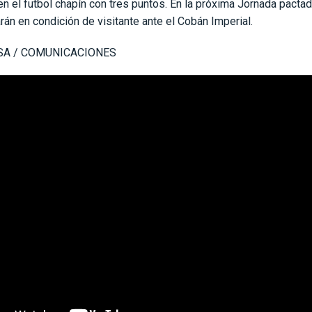
en el futbol chapín con tres puntos. En la próxima Jornada pactad
rán en condición de visitante ante el Cobán Imperial.
SA / COMUNICACIONES