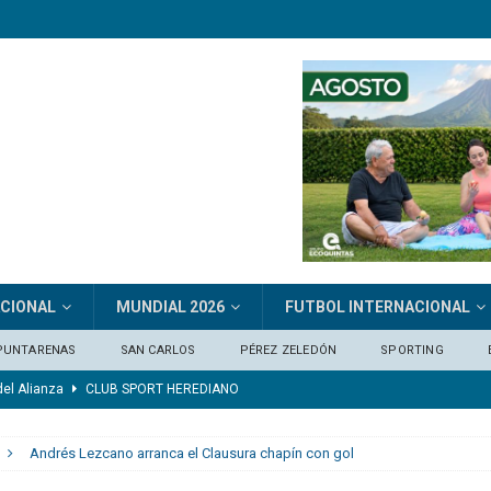
ACIONAL
MUNDIAL 2026
FUTBOL INTERNACIONAL
PUNTARENAS
SAN CARLOS
PÉREZ ZELEDÓN
SPORTING
del Alianza
CLUB SPORT HEREDIANO
 mérito para ganar»
FÚTBOL INTERNACIONAL
Andrés Lezcano arranca el Clausura chapín con gol
n los próximos dos partidos»
DEPORTIVO SAPRISSA