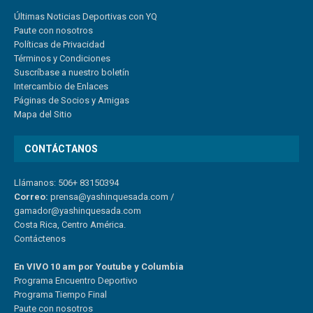
Últimas Noticias Deportivas con YQ
Paute con nosotros
Políticas de Privacidad
Términos y Condiciones
Suscríbase a nuestro boletín
Intercambio de Enlaces
Páginas de Socios y Amigas
Mapa del Sitio
CONTÁCTANOS
Llámanos: 506+ 83150394
Correo:
prensa@yashinquesada.com
/
gamador@yashinquesada.com
Costa Rica, Centro América.
Contáctenos
En VIVO 10 am por Youtube y Columbia
Program
a
Encuentro
Deportivo
Programa Tiempo Final
Paute
con
nosotr
os