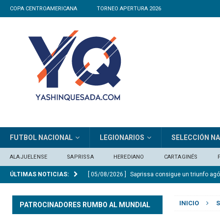
COPA CENTROAMERICANA
TORNEO APERTURA 2026
FUTBOL NACIONAL
LEGIONARIOS
SELECCIÓN N
ALAJUELENSE
SAPRISSA
HEREDIANO
CARTAGINÉS
ÚLTIMAS NOTICIAS:
[ 05/08/2026 ]
Saprissa consigue un triunfo ag
[ 05/08/2026 ]
Herediano no resistió el veneno 
INICIO
S
PATROCINADORES RUMBO AL MUNDIAL
[ 05/08/2026 ]
Alexander Vargas: «La Liga hizo