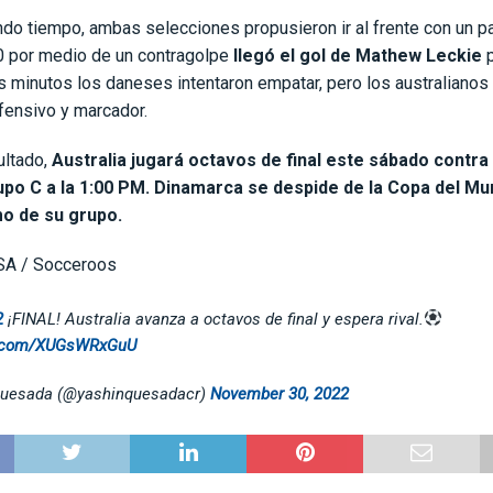
do tiempo, ambas selecciones propusieron ir al frente con un pa
60 por medio de un contragolpe
llegó el gol de Mathew Leckie
p
s minutos los daneses intentaron empatar, pero los australianos
fensivo y marcador.
ultado,
Australia jugará octavos de final este sábado contra
upo C a la 1:00 PM. Dinamarca se despide de la Copa del M
mo de su grupo.
A / Socceroos
2
¡FINAL! Australia avanza a octavos de final y espera rival.
er.com/XUGsWRxGuU
Quesada (@yashinquesadacr)
November 30, 2022