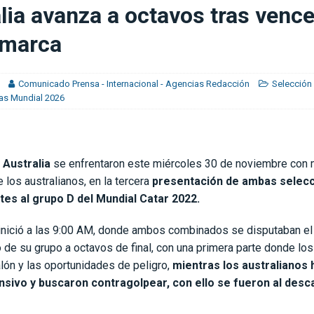
je del extremo marfileño Yan Diomandé
FÚTBOL INTERNACIONAL
lia avanza a octavos tras vence
os ganando en el último minuto y nadie decía nada”
CONCACAF
amarca
Comunicado Prensa - Internacional - Agencias Redacción
Selección
ias Mundial 2026
 Australia
se enfrentaron este miércoles 30 de noviembre con 
e los australianos, en la tercera
presentación de ambas selec
es al grupo D del Mundial Catar 2022.
 inició a las 9:00 AM, donde ambos combinados se disputaban e
o de su grupo a octavos de final, con una primera parte donde l
alón y las oportunidades de peligro,
mientras los australianos 
nsivo y buscaron contragolpear, con ello se fueron al desc