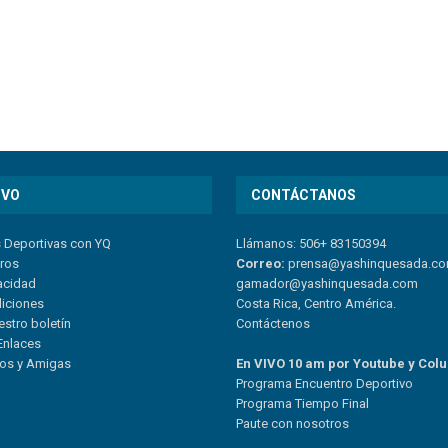
IVO
CONTÁCTANOS
s Deportivas con YQ
Llámanos: 506+ 83150394
tros
Correo:
prensa@yashinquesada.c
vacidad
gamador@yashinquesada.com
diciones
Costa Rica, Centro América.
estro boletín
Contáctenos
Enlaces
ios y Amigas
En VIVO 10 am por Youtube y Col
Program
a
Encuentro
Deportivo
Programa Tiempo Final
Paute
con
nosotr
os