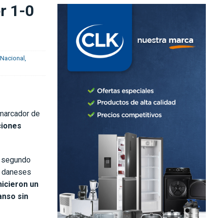
r 1-0
 Nacional
,
marcador de
ciones
l segundo
os daneses
hicieron un
anso sin