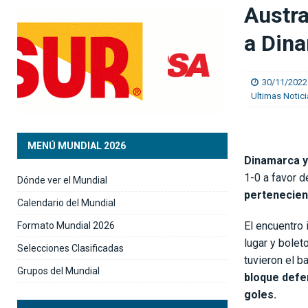
[ 06/08/2026 ]
El Real Madrid anuncia el ficha
Austra
[ 06/08/2026 ]
Medford: “En el Mundial vi equip
a Din
30/11/2022
Ultimas Notic
MENÚ MUNDIAL 2026
Dinamarca y
1-0 a favor d
Dónde ver el Mundial
pertenecient
Calendario del Mundial
El encuentro
Formato Mundial 2026
lugar y bolet
Selecciones Clasificadas
tuvieron el b
Grupos del Mundial
bloque defe
goles.