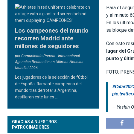
Para el segun
y al minuto 
En los último
Los campeones del mundo
su bloque de
recorren Madrid ante
Con este res
millones de seguidores
lugar del Gr
por Comunicado Prensa - Internacional -
punto y últi
Agencias Redacción en Ultimas Noticias
Mundial 2026
FOTO: PRENS
Los jugadores de la selección de fútbol
de España, flamante campeona del
#Catar202
mundo tras derrotar a Argentina,
pic.twitt
desfilaron este lunes
.....
— Yashin 
GRACIAS A NUESTROS
PATROCINADORES