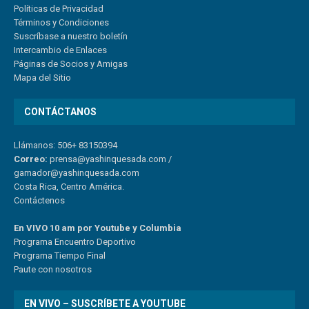
Políticas de Privacidad
Términos y Condiciones
Suscríbase a nuestro boletín
Intercambio de Enlaces
Páginas de Socios y Amigas
Mapa del Sitio
CONTÁCTANOS
Llámanos: 506+ 83150394
Correo:
prensa@yashinquesada.com
/
gamador@yashinquesada.com
Costa Rica, Centro América.
Contáctenos
En VIVO 10 am por Youtube y Columbia
Program
a
Encuentro
Deportivo
Programa Tiempo Final
Paute
con
nosotr
os
EN VIVO – SUSCRÍBETE A YOUTUBE