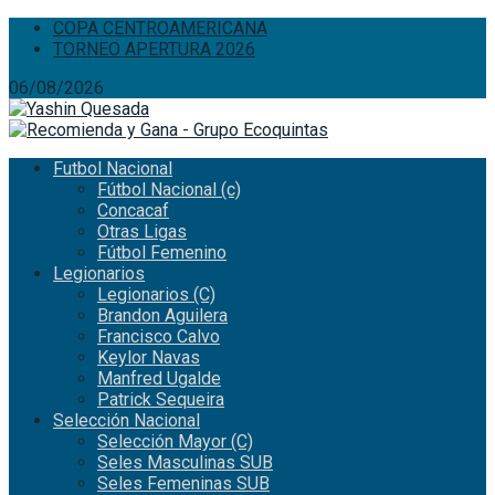
COPA CENTROAMERICANA
TORNEO APERTURA 2026
06/08/2026
Futbol Nacional
Fútbol Nacional (c)
Concacaf
Otras Ligas
Fútbol Femenino
Legionarios
Legionarios (C)
Brandon Aguilera
Francisco Calvo
Keylor Navas
Manfred Ugalde
Patrick Sequeira
Selección Nacional
Selección Mayor (C)
Seles Masculinas SUB
Seles Femeninas SUB