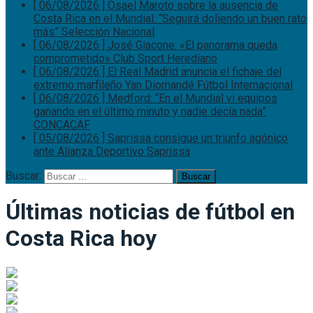
[ 06/08/2026 ]
Osael Maroto sobre la ausencia de
Costa Rica en el Mundial: “Seguirá doliendo un buen rato
más”
Selección Nacional
[ 06/08/2026 ]
José Giacone: «El panorama queda
comprometido»
Club Sport Herediano
[ 06/08/2026 ]
El Real Madrid anuncia el fichaje del
extremo marfileño Yan Diomandé
Fútbol Internacional
[ 06/08/2026 ]
Medford: “En el Mundial vi equipos
ganando en el último minuto y nadie decía nada”
CONCACAF
[ 05/08/2026 ]
Saprissa consigue un triunfo agónico
ante Alianza
Deportivo Saprissa
Buscar:
Últimas noticias de fútbol en
Costa Rica hoy