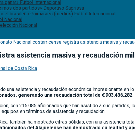
ara ganar»
Fútbol Internacional
óximos dos partidos»
Deportivo Saprissa
or el brasileño Guimarães (medios)
Fútbol Internacional
ol Nacional
elección Nacional
nato Nacional costarricense registra asistencia masiva y recaud
stra asistencia masiva y recaudación mil
onal de Costa Rica
ado una asistencia y recaudación económica impresionante en lo 
cionados, generando una recaudación total de ₡903.436.282.
dación, con 215.085 aficionados que han asistido a sus partidos,
 equipos en términos de asistencia y recaudación.
Rica, también ha mostrado cifras sólidas, con una asistencia to
 aficionados del Alajuelense han demostrado su lealtad y ap