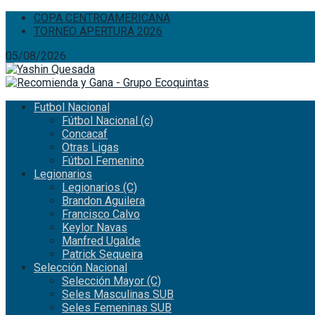
COPA CENTROAMERICANA
TORNEO APERTURA 2026
05/08/2026
Futbol Nacional
Fútbol Nacional (c)
Concacaf
Otras Ligas
Fútbol Femenino
Legionarios
Legionarios (C)
Brandon Aguilera
Francisco Calvo
Keylor Navas
Manfred Ugalde
Patrick Sequeira
Selección Nacional
Selección Mayor (C)
Seles Masculinas SUB
Seles Femeninas SUB