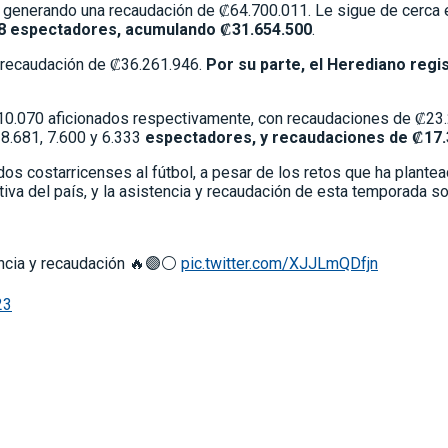
s, generando una recaudación de ₡64.700.011. Le sigue de cerca 
8 espectadores, acumulando ₡31.654.500
.
a recaudación de ₡36.261.946.
Por su parte, el Herediano regi
2 y 10.070 aficionados respectivamente, con recaudaciones de ₡2
 8.681, 7.600 y 6.333
espectadores, y recaudaciones de ₡17.
ados costarricenses al fútbol, a pesar de los retos que ha plan
iva del país, y la asistencia y recaudación de esta temporada so
ncia y recaudación 🔥🟣⚪️
pic.twitter.com/XJJLmQDfjn
23