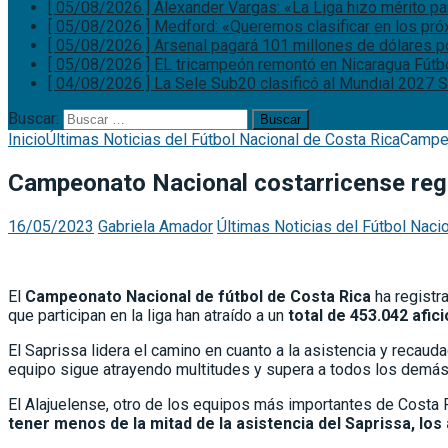
[ 05/08/2026 ]
Alexander Vargas: «La Liga hizo mérito p
[ 05/08/2026 ]
Medford: «Queremos clasificar en los pr
[ 05/08/2026 ]
Arsenal pagará 101 millones de dólares p
[ 05/08/2026 ]
EL tricampeón remontó en Nicaragua
Fútb
[ 04/08/2026 ]
La Sele Sub20 clasificó al Mundial 2027
S
Buscar:
Inicio
Últimas Noticias del Fútbol Nacional de Costa Rica
Campeo
Campeonato Nacional costarricense regi
16/05/2023
Gabriela Amador
Últimas Noticias del Fútbol Naci
El
Campeonato Nacional de fútbol de Costa Rica
ha registr
que participan en la liga han atraído a un
total de 453.042 afi
El Saprissa lidera el camino en cuanto a la asistencia y recau
equipo sigue atrayendo multitudes y supera a todos los demás
El Alajuelense, otro de los equipos más importantes de Costa 
tener menos de la mitad de la asistencia del Saprissa, los