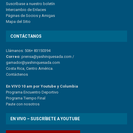
Suscríbase a nuestro boletín
Intercambio de Enlaces
Páginas de Socios y Amigas
Mapa del Sitio
CONTÁCTANOS
Llámanos: 506+ 83150394
Correo:
prensa@yashinquesada.com
/
gamador@yashinquesada.com
Costa Rica, Centro América.
Contáctenos
En VIVO 10 am por Youtube y Columbia
Program
a
Encuentro
Deportivo
Programa Tiempo Final
Paute
con
nosotr
os
EN VIVO – SUSCRÍBETE A YOUTUBE