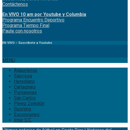
Costa Rica, Centro América.
Contáctenos
En VIVO 10 am por Youtube y Columbia
Program
a
Encuentro
Deportivo
Programa Tiempo Final
Paute
con
nosotr
os
EN VIVO – Suscríbete a Youtube
MENU
Alajuelense
Saprissa
Herediano
Cartaginés
Puntarenas
San Carlos
Pérez Zeledón
Sporting
Escorpiones
Inter S.C.