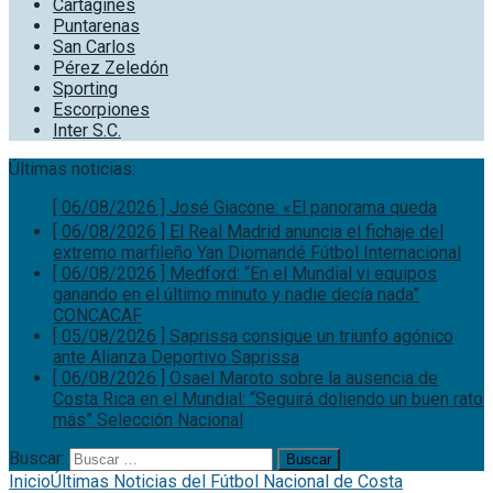
Cartaginés
Puntarenas
San Carlos
Pérez Zeledón
Sporting
Escorpiones
Inter S.C.
Últimas noticias:
[ 06/08/2026 ]
El Real Madrid anuncia el fichaje del
extremo marfileño Yan Diomandé
Fútbol Internacional
[ 06/08/2026 ]
Medford: “En el Mundial vi equipos
ganando en el último minuto y nadie decía nada”
CONCACAF
[ 05/08/2026 ]
Saprissa consigue un triunfo agónico
ante Alianza
Deportivo Saprissa
[ 06/08/2026 ]
Osael Maroto sobre la ausencia de
Costa Rica en el Mundial: “Seguirá doliendo un buen rato
más”
Selección Nacional
[ 06/08/2026 ]
José Giacone: «El panorama queda
comprometido»
Club Sport Herediano
Buscar: