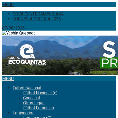
MENU
COPA CENTROAMERICANA
TORNEO APERTURA 2026
07/08/2026
MENU
Futbol Nacional
Fútbol Nacional (c)
Concacaf
Otras Ligas
Fútbol Femenino
Legionarios
Legionarios (C)