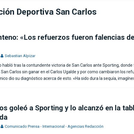
 mérito para ganar»
FÚTBOL INTERNACIONAL
ción Deportiva San Carlos
je del extremo marfileño Yan Diomandé
FÚTBOL INTERNACIONAL
teno: «Los refuerzos fueron falencias de
Sebastian Alpizar
 habló tras la contundente victoria de San Carlos ante Sporting, donde
e San Carlos sin ganar en el Carlos Ugalde y por como cambiaron los ref
cnico dio su diagnóstico acerca de esto. «Ha sido dura la sequía, imagín
os goleó a Sporting y lo alcanzó en la tab
da
Comunicado Prensa - Internacional - Agencias Redacción