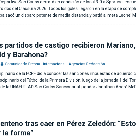
Deportiva San Carlos derrotó en condición de local 3-0 a Sporting, encu
o dos del Clausura 2026. Todos los goles llegaron en la etapa de comp
a sacó un disparo potente de media distancia y batió al meta Leonel M
 partidos de castigo recibieron Mariano,
d y Barahona?
Comunicado Prensa - Internacional - Agencias Redacción
ciplinario de la FCRF dio a conocer las sanciones impuestas de acuerdo c
iplinario del Fútbol de la Primera División, luego de la jornada 1 del To
 de la UNAFUT. AD San Carlos Sancionar al jugador Jonathan André Mc
…..
enteno tras caer en Pérez Zeledón: “Est
r la forma”