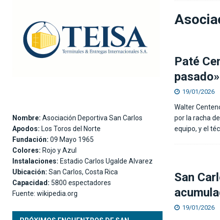
[ 05/08/2026 ]
Alexander Vargas: «La Liga hizo
Asocia
[ 06/08/2026 ]
El Real Madrid anuncia el ficha
Paté Cen
pasado»
19/01/2026
Walter Centeno
Nombre:
Asociación Deportiva San Carlos
por la racha d
Apodos:
Los Toros del Norte
equipo, y el té
Fundación:
09 Mayo 1965
Colores:
Rojo y Azul
Instalaciones:
Estadio Carlos Ugalde Alvarez
Ubicación:
San Carlos, Costa Rica
San Carl
Capacidad:
5800 espectadores
acumula
Fuente: wikipedia.org
19/01/2026