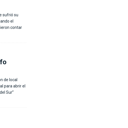
e sufrió su
nando el
ieron contar
nfo
n de local
l para abrir el
del Sur”