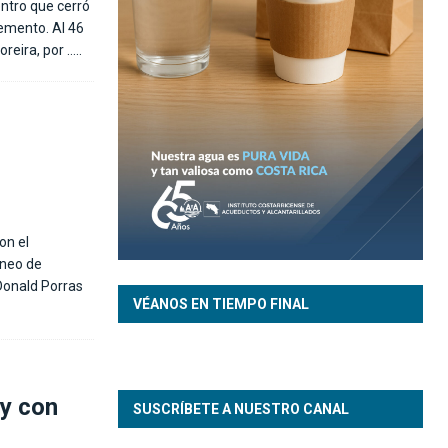
entro que cerró
lemento. Al 46
oreira, por
…..
on el
rneo de
Donald Porras
VÉANOS EN TIEMPO FINAL
oy con
SUSCRÍBETE A NUESTRO CANAL