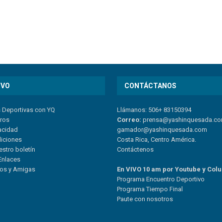
IVO
CONTÁCTANOS
s Deportivas con YQ
Llámanos: 506+ 83150394
tros
Correo:
prensa@yashinquesada.c
vacidad
gamador@yashinquesada.com
diciones
Costa Rica, Centro América.
estro boletín
Contáctenos
Enlaces
ios y Amigas
En VIVO 10 am por Youtube y Col
Program
a
Encuentro
Deportivo
Programa Tiempo Final
Paute
con
nosotr
os