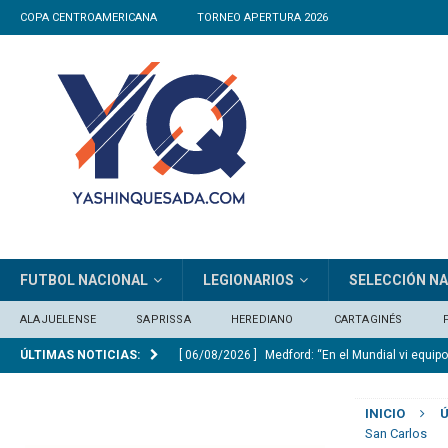
COPA CENTROAMERICANA
TORNEO APERTURA 2026
FUTBOL NACIONAL
LEGIONARIOS
SELECCIÓN N
ALAJUELENSE
SAPRISSA
HEREDIANO
CARTAGINÉS
ÚLTIMAS NOTICIAS:
[ 06/08/2026 ]
Medford: “En el Mundial vi equip
[ 05/08/2026 ]
Saprissa consigue un triunfo ag
INICIO
Ú
[ 05/08/2026 ]
Herediano no resistió el veneno 
San Carlos