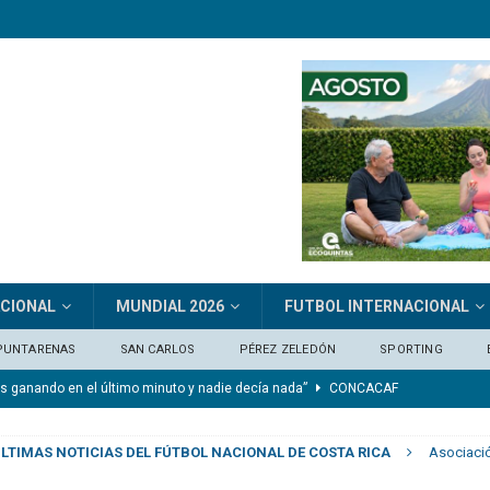
ACIONAL
MUNDIAL 2026
FUTBOL INTERNACIONAL
PUNTARENAS
SAN CARLOS
PÉREZ ZELEDÓN
SPORTING
os ganando en el último minuto y nadie decía nada”
CONCACAF
ónico ante Alianza
DEPORTIVO SAPRISSA
LTIMAS NOTICIAS DEL FÚTBOL NACIONAL DE COSTA RICA
Asociaci
del Alianza
CLUB SPORT HEREDIANO