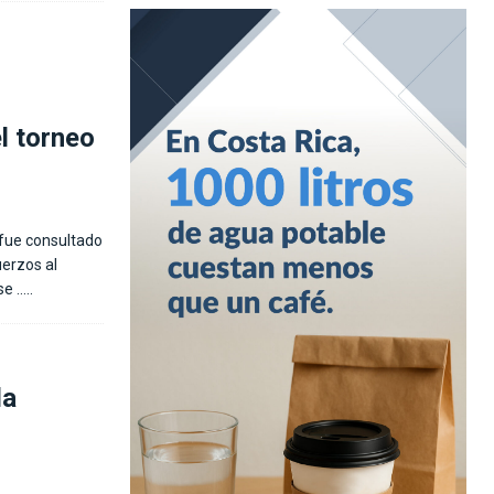
l torneo
 fue consultado
uerzos al
ese
…..
la