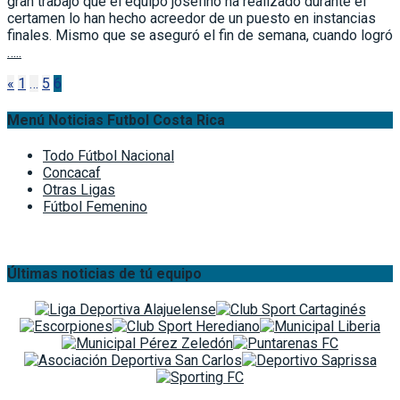
gran trabajo que el equipo josefino ha realizado durante el
certamen lo han hecho acreedor de un puesto en instancias
finales. Mismo que se aseguró el fin de semana, cuando logró
…..
Paginación
«
1
…
5
6
de
Menú Noticias Futbol Costa Rica
entradas
Todo Fútbol Nacional
Concacaf
Otras Ligas
Fútbol Femenino
Últimas noticias de tú equipo