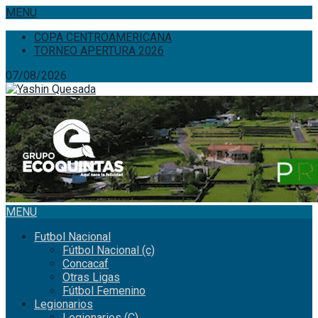
MENU
COPA CENTROAMERICANA
TORNEO APERTURA 2026
07/08/2026
MENU
Futbol Nacional
Fútbol Nacional (c)
Concacaf
Otras Ligas
Fútbol Femenino
Legionarios
Legionarios (C)