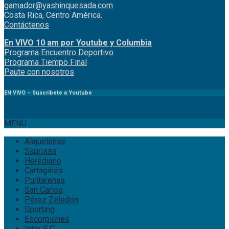
gamador@yashinquesada.com
Costa Rica, Centro América.
Contáctenos
En VIVO 10 am por Youtube y Columbia
Program
a
Encuentro
Deportivo
Programa Tiempo Final
Paute
con
nosotr
os
EN VIVO – Suscríbete a Youtube
MENU
Alajuelense
Saprissa
Herediano
Cartaginés
Puntarenas
San Carlos
Pérez Zeledón
Sporting
Escorpiones
Inter S.C.