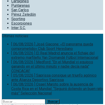
Cartaginés
Puntarenas
San Carlos
Pérez Zeledón
Sporting
Escorpiones
Inter S.C.
Últimas noticias:
[ 06/08/2026 ]
José Giacone: «El panorama queda
comprometido»
Club Sport Herediano
[ 06/08/2026 ]
El Real Madrid anuncia el fichaje del
extremo marfileño Yan Diomandé
Fútbol Internacional
[ 06/08/2026 ]
Medford: “En el Mundial vi equipos
ganando en el último minuto y nadie decía nada”
CONCACAF
[ 05/08/2026 ]
Saprissa consigue un triunfo agónico
ante Alianza
Deportivo Saprissa
[ 06/08/2026 ]
Osael Maroto sobre la ausencia de
Costa Rica en el Mundial: “Seguirá doliendo un buen rato
más”
Selección Nacional
Buscar: