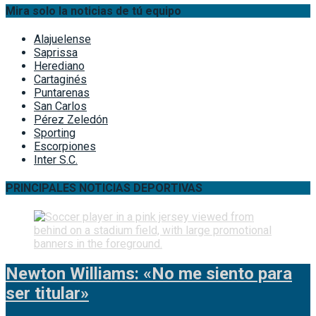
Mira solo la noticias de tú equipo
Alajuelense
Saprissa
Herediano
Cartaginés
Puntarenas
San Carlos
Pérez Zeledón
Sporting
Escorpiones
Inter S.C.
PRINCIPALES NOTICIAS DEPORTIVAS
Newton Williams: «No me siento para
ser titular»