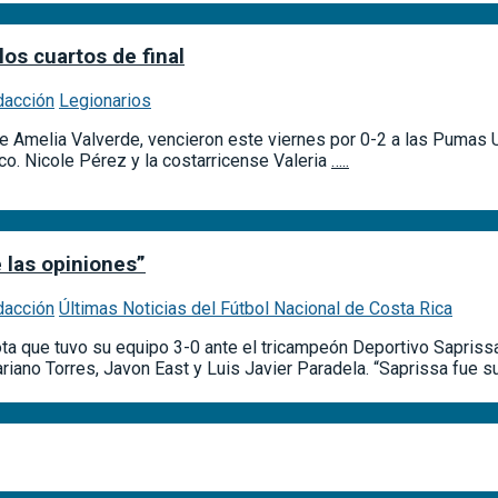
os cuartos de final
dacción
Legionarios
se Amelia Valverde, vencieron este viernes por 0-2 a las Pumas U
co. Nicole Pérez y la costarricense Valeria
…..
 las opiniones”
dacción
Últimas Noticias del Fútbol Nacional de Costa Rica
ota que tuvo su equipo 3-0 ante el tricampeón Deportivo Saprissa.
riano Torres, Javon East y Luis Javier Paradela. “Saprissa fue s