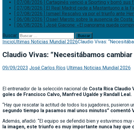
[ 07/08/2026 ]
Cartaginés venció a Sporting y borró sus
[ 07/08/2026 ]
El Real Madrid cede a Mastantuono a la F
[ 07/08/2026 ]
Ismael Rescalvo va por el triunfo ante He
[ 06/08/2026 ]
Osael Maroto sobre la ausencia de Costa 
[ 06/08/2026 ]
José Giacone: «El panorama queda comp
Buscar:
Inicio
Ultimas Noticias Mundial 2026
Claudio Vivas: “Necesitáb
Claudio Vivas: “Necesitábamos cambiar 
09/09/2023
José Carlos Ríos
Ultimas Noticias Mundial 2026
El entrenador de la selección nacional de
Costa Rica Claudio 
goles de Francisco Calvo, Manfred Ugalde y Randall Leal.
“Hay que rescatar la actitud de todos los jugadores, pusieron
segundo tiempo la pasamos mal unos minutos” comentó V
Además, añadió: “El equipo se defendió bien y estuvimos muy 
la imagen, este triunfo es muy importante nunca hay que