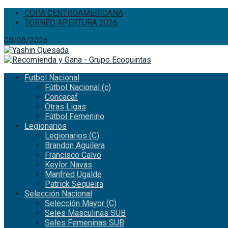
COPA CENTROAMERICANA
TORNEO APERTURA 2026
08/08/2026
Futbol Nacional
Fútbol Nacional (c)
Concacaf
Otras Ligas
Fútbol Femenino
Legionarios
Legionarios (C)
Brandon Aguilera
Francisco Calvo
Keylor Navas
Manfred Ugalde
Patrick Sequeira
Selección Nacional
Selección Mayor (C)
Seles Masculinas SUB
Seles Femeninas SUB