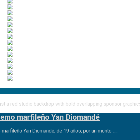
xtremo marfileño Yan Diomandé
mo marfileño Yan Diomandé, de 19 años, por un monto
.....