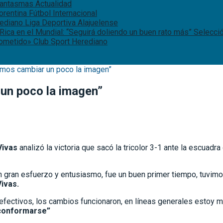
 fantasmas
Actualidad
iorentina
Fútbol Internacional
rediano
Liga Deportiva Alajuelense
Rica en el Mundial: “Seguirá doliendo un buen rato más”
Selecci
rometido»
Club Sport Herediano
amos cambiar un poco la imagen”
un poco la imagen”
Vivas
analizó la victoria que sacó la tricolor 3-1 ante la escuadra
 un gran esfuerzo y entusiasmo, fue un buen primer tiempo, tuv
ivas.
efectivos, los cambios funcionaron, en líneas generales estoy 
 conformarse”