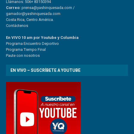
Llámanos: 506+ 83150394
Correo:
prensa@yashinquesada.com
/
gamador@yashinquesada.com
Costa Rica, Centro América.
Contáctenos
En VIVO 10 am por Youtube y Columbia
Program
a
Encuentro
Deportivo
Programa Tiempo Final
Paute
con
nosotr
os
EN VIVO – SUSCRÍBETE A YOUTUBE