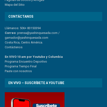
Mapa del Sitio
CONTÁCTANOS
Llámanos: 506+ 83150394
Correo:
prensa@yashinquesada.com
/
gamador@yashinquesada.com
Costa Rica, Centro América.
Contáctenos
En VIVO 10 am por Youtube y Columbia
Program
a
Encuentro
Deportivo
Programa Tiempo Final
Paute
con
nosotr
os
EN VIVO – SUSCRÍBETE A YOUTUBE