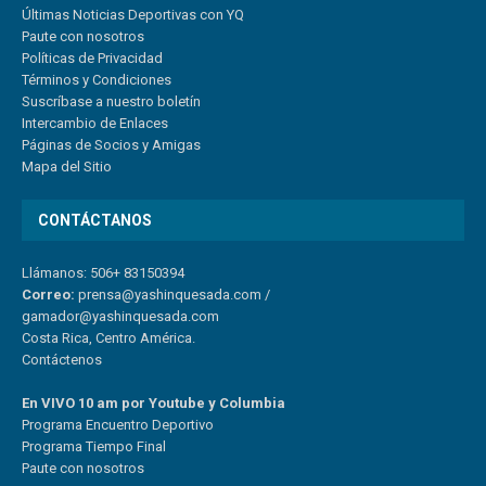
Últimas Noticias Deportivas con YQ
Paute con nosotros
Políticas de Privacidad
Términos y Condiciones
Suscríbase a nuestro boletín
Intercambio de Enlaces
Páginas de Socios y Amigas
Mapa del Sitio
CONTÁCTANOS
Llámanos: 506+ 83150394
Correo:
prensa@yashinquesada.com
/
gamador@yashinquesada.com
Costa Rica, Centro América.
Contáctenos
En VIVO 10 am por Youtube y Columbia
Program
a
Encuentro
Deportivo
Programa Tiempo Final
Paute
con
nosotr
os