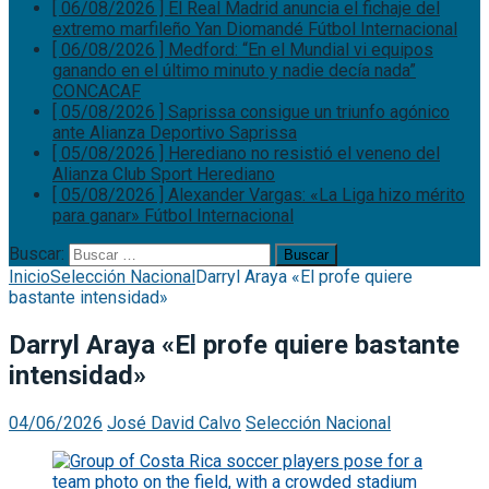
[ 06/08/2026 ]
El Real Madrid anuncia el fichaje del
extremo marfileño Yan Diomandé
Fútbol Internacional
[ 06/08/2026 ]
Medford: “En el Mundial vi equipos
ganando en el último minuto y nadie decía nada”
CONCACAF
[ 05/08/2026 ]
Saprissa consigue un triunfo agónico
ante Alianza
Deportivo Saprissa
[ 05/08/2026 ]
Herediano no resistió el veneno del
Alianza
Club Sport Herediano
[ 05/08/2026 ]
Alexander Vargas: «La Liga hizo mérito
para ganar»
Fútbol Internacional
Buscar:
Inicio
Selección Nacional
Darryl Araya «El profe quiere
bastante intensidad»
Darryl Araya «El profe quiere bastante
intensidad»
04/06/2026
José David Calvo
Selección Nacional