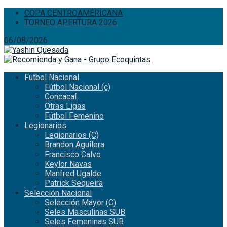
COPA CENTROAMERICANA
TORNEO APERTURA 2026
06/08/2026
Futbol Nacional
Fútbol Nacional (c)
Concacaf
Otras Ligas
Fútbol Femenino
Legionarios
Legionarios (C)
Brandon Aguilera
Francisco Calvo
Keylor Navas
Manfred Ugalde
Patrick Sequeira
Selección Nacional
Selección Mayor (C)
Seles Masculinas SUB
Seles Femeninas SUB