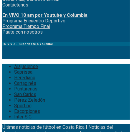
Contáctenos
En VIVO 10 am por Youtube y Columbia
Program
a
Encuentro
Deportivo
Programa Tiempo Final
Paute
con
nosotr
os
EN VIVO – Suscríbete a Youtube
Alajuelense
Saprissa
Herediano
Cartaginés
Puntarenas
San Carlos
Pérez Zeledón
Sporting
Escorpiones
Inter S.C.
Últimas noticias de fútbol en Costa Rica | Noticias del