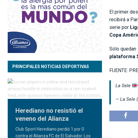
El primer des
recibirá a Pa
serie por
Lig
Copa Améri
Sólo quedan 
plataforma S
PRINCIPALES NOTICIAS DEPORTIVAS
FUENTE: PR
La Sele
— La Sele 
Herediano no resistió el
veneno del Alianza
Club Sport Herediano perdió 1 por 0
contra el Alianza FC de El Salvador. Los