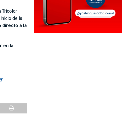
 Tricolor
inicio de la
directo a la
r en la
f