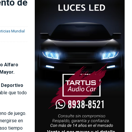
ento de
ticias Mundial
o Alfaro
 Mayor.
 Deportivo
able que todo
eno de juego.
mergirse en
caso tiempo