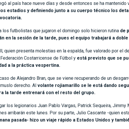
llegó al país hace nueve días y desde entonces se ha mantenido 
los estadios y definiendo junto a su cuerpo técnico los deta
vocatoria.
 los futbolistas que jugaron el domingo solo hicieron rutina
de 
rán en la sesión de la tarde, pues el equipo trabajará a doble
, quien presenta molestias en la espalda, fue valorado por el 
 Federación Costarricense de Fútbol y
está previsto que se pu
ad a la práctica vespertina.
caso de Alejandro Bran, que se viene recuperando de un desgarro
l muslo derecho. Al
volante rojiamarillo se le está dando seg
a la tarde entrenará con el resto del grupo.
egar los legionarios Juan Pablo Vargas, Patrick Sequeira, Jimmy 
es arribarán este lunes. Por su parte, Julio Cascante -quien est
mana pasada- hizo un viaje rápido a Estados Unidos y tambi