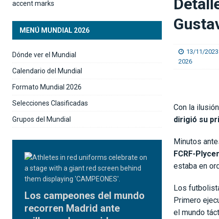
Detall
SELECCIÓN NACIONAL
Gustav
[ 06/08/2026 ]
José Giacone: «El panorama qu
MENÚ MUNDIAL 2026
13/11/2023
Dónde ver el Mundial
2026
Calendario del Mundial
Formato Mundial 2026
Selecciones Clasificadas
Con la ilusi
dirigió su p
Grupos del Mundial
Minutos antes
FCRF-Plyce
estaba en or
Los futbolist
Los campeones del mundo
Primero ejec
recorren Madrid ante
el mundo tác