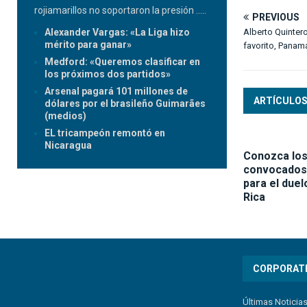
rojiamarillos no soportaron la presión
.....
PREVIOUS
Alexander Vargas: «La Liga hizo
Alberto Quinter
mérito para ganar»
favorito, Panam
Medford: «Queremos clasificar en
los próximos dos partidos»
Arsenal pagará 101 millones de
ARTÍCULOS
dólares por el brasileño Guimarães
(medios)
EL tricampeón remontó en
Nicaragua
Conozca los
convocados
para el duel
Rica
CORPORAT
Últimas Noticia