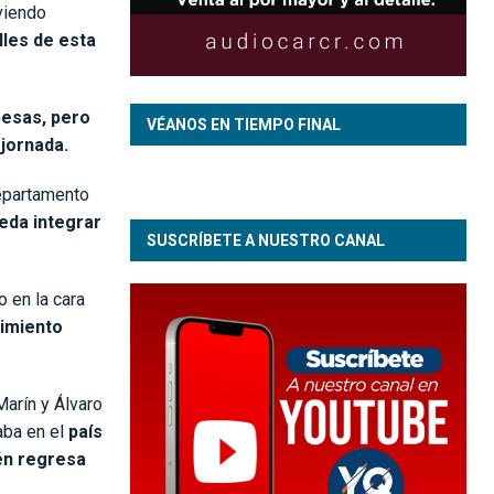
viendo
lles de esta
pesas, pero
VÉANOS EN TIEMPO FINAL
 jornada.
departamento
eda integrar
SUSCRÍBETE A NUESTRO CANAL
 en la cara
uimiento
Marín y Álvaro
aba en el
país
én regresa