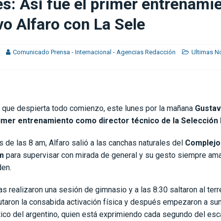
es: Así fue el primer entrenami
o Alfaro con La Sele
eda comprometido»
CLUB SPORT HEREDIANO
Comunicado Prensa - Internacional - Agencias Redacción
Ultimas No
ón que despierta todo comienzo, este lunes por la mañana
Gustav
rimer entrenamiento como director técnico de la Selección
 de las 8 am, Alfaro salió a las canchas naturales del
Complejo
m
para supervisar con mirada de general y su gesto siempre am
den.
as realizaron una sesión de gimnasio y a las 8:30 saltaron al terr
utaron la consabida activación física y después empezaron a su
tico del argentino, quien está exprimiendo cada segundo del es