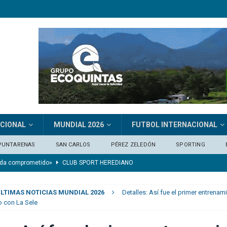
ACIONAL
MUNDIAL 2026
FUTBOL INTERNACIONAL
PUNTARENAS
SAN CARLOS
PÉREZ ZELEDÓN
SPORTING
je del extremo marfileño Yan Diomandé
FÚTBOL INTERNACIONAL
os ganando en el último minuto y nadie decía nada”
CONCACAF
LTIMAS NOTICIAS MUNDIAL 2026
Detalles: Así fue el primer entrenam
ónico ante Alianza
DEPORTIVO SAPRISSA
o con La Sele
de Costa Rica en el Mundial: “Seguirá doliendo un buen rato más”