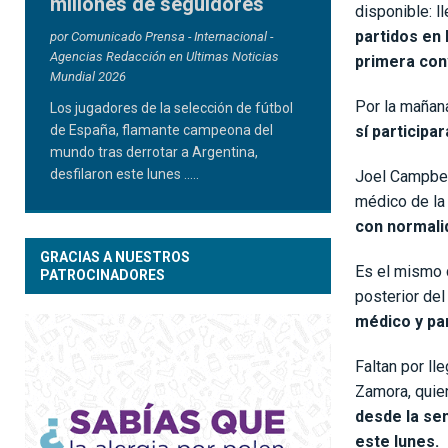
millones de seguidores
disponible: 
partidos en 
por Comunicado Prensa - Internacional -
Agencias Redacción en Ultimas Noticias
primera con
Mundial 2026
Por la mañana
Los jugadores de la selección de fútbol
de España, flamante campeona del
sí participa
mundo tras derrotar a Argentina,
desfilaron este lunes
.....
Joel Campbell
médico de la
con normalid
GRACIAS A NUESTROS
Es el mismo 
PATROCINADORES
posterior de
médico y par
Faltan por ll
Zamora, quien
desde la se
este lunes.