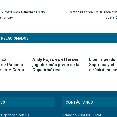
o: «Costa Rica siempre ha sido
26 victorias sobre 14: Balance his
á nunca»
Costa R
 RELACIONADOS
 25
Andy Rojas es el tercer
Liberia perdo
 de Panamá
jugador más joven de la
Saprissa y el f
o ante Costa
Copa América
definirá en c
IVO
CONTÁCTANOS
s Deportivas con YQ
Llámanos: 506+ 83150394