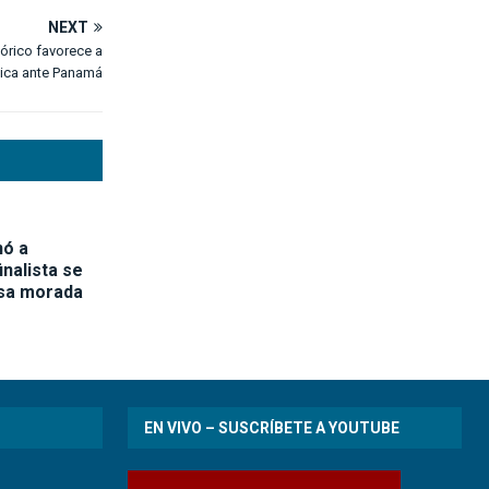
NEXT
tórico favorece a
ica ante Panamá
nó a
inalista se
asa morada
EN VIVO – SUSCRÍBETE A YOUTUBE