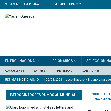
COPA CENTROAMERICANA
TORNEO APERTURA 2026
FUTBOL NACIONAL
LEGIONARIOS
SELECCIÓN N
ALAJUELENSE
SAPRISSA
HEREDIANO
CARTAGINÉS
ÚLTIMAS NOTICIAS:
[ 06/08/2026 ]
El Real Madrid anuncia el ficha
[ 06/08/2026 ]
Medford: “En el Mundial vi equip
INICIO
U
PATROCINADORES RUMBO AL MUNDIAL
[ 05/08/2026 ]
Saprissa consigue un triunfo ag
Gustavo Alfar
[ 06/08/2026 ]
Osael Maroto sobre la ausencia 