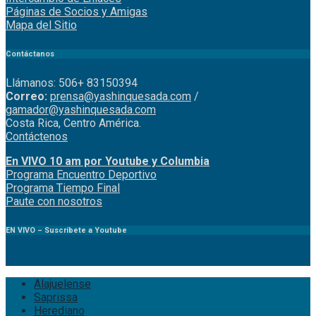
Páginas de Socios y Amigas
Mapa del Sitio
Contáctanos
Llámanos: 506+ 83150394
Correo:
prensa@yashinquesada.com
/
gamador@yashinquesada.com
Costa Rica, Centro América.
Contáctenos
En VIVO 10 am por Youtube y Columbia
Program
a
Encuentro
Deportivo
Programa Tiempo Final
Paute
con
nosotr
os
EN VIVO – Suscríbete a Youtube
Alajuelense
Saprissa
Herediano