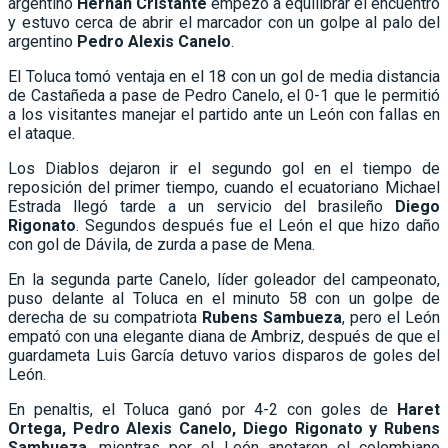
argentino
Hernán Cristante
empezó a equilibrar el encuentro
y estuvo cerca de abrir el marcador con un golpe al palo del
argentino
Pedro Alexis Canelo
.
El Toluca tomó ventaja en el 18 con un gol de media distancia
de Castañeda a pase de Pedro Canelo, el 0-1 que le permitió
a los visitantes manejar el partido ante un León con fallas en
el ataque.
Los Diablos dejaron ir el segundo gol en el tiempo de
reposición del primer tiempo, cuando el ecuatoriano Michael
Estrada llegó tarde a un servicio del brasileño
Diego
Rigonato
. Segundos después fue el León el que hizo daño
con gol de Dávila, de zurda a pase de Mena.
En la segunda parte Canelo, líder goleador del campeonato,
puso delante al Toluca en el minuto 58 con un golpe de
derecha de su compatriota
Rubens Sambueza
, pero el León
empató con una elegante diana de Ambriz, después de que el
guardameta Luis García detuvo varios disparos de goles del
León.
En penaltis, el Toluca ganó por 4-2 con goles de
Haret
Ortega, Pedro Alexis Canelo, Diego Rigonato y Rubens
Sambueza
, mientras por el León anotaron el colombiano