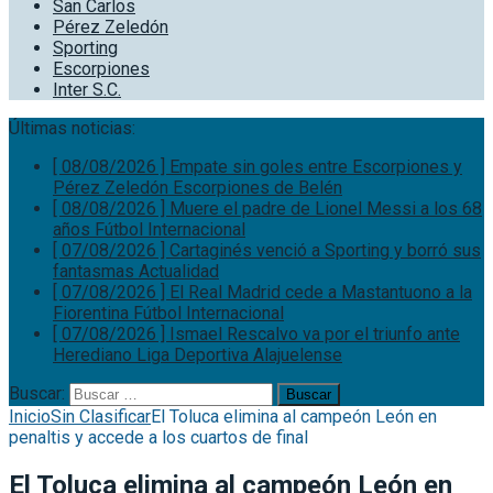
San Carlos
Pérez Zeledón
Sporting
Escorpiones
Inter S.C.
Últimas noticias:
[ 08/08/2026 ]
Empate sin goles entre Escorpiones y
Pérez Zeledón
Escorpiones de Belén
[ 08/08/2026 ]
Muere el padre de Lionel Messi a los 68
años
Fútbol Internacional
[ 07/08/2026 ]
Cartaginés venció a Sporting y borró sus
fantasmas
Actualidad
[ 07/08/2026 ]
El Real Madrid cede a Mastantuono a la
Fiorentina
Fútbol Internacional
[ 07/08/2026 ]
Ismael Rescalvo va por el triunfo ante
Herediano
Liga Deportiva Alajuelense
Buscar:
Inicio
Sin Clasificar
El Toluca elimina al campeón León en
penaltis y accede a los cuartos de final
El Toluca elimina al campeón León en