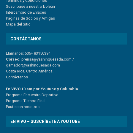
Términos y Condiciones
Suscríbase a nuestro boletín
Intercambio de Enlaces
Páginas de Socios y Amigas
Mapa del Sitio
CONTÁCTANOS
Llámanos: 506+ 83150394
Correo:
prensa@yashinquesada.com
/
gamador@yashinquesada.com
Costa Rica, Centro América.
Contáctenos
En VIVO 10 am por Youtube y Columbia
Program
a
Encuentro
Deportivo
Programa Tiempo Final
Paute
con
nosotr
os
EN VIVO – SUSCRÍBETE A YOUTUBE