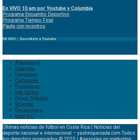
En VIVO 10 am por Youtube y Columbia
Program
a
Encuentro
Deportivo
Programa Tiempo Final
Paute
con
nosotr
os
EN VIVO – Suscríbete a Youtube
Alajuelense
Saprissa
Herediano
Cartaginés
Puntarenas
San Carlos
Pérez Zeledón
Sporting
Escorpiones
Inter S.C.
Últimas noticias de fútbol en Costa Rica | Noticias del
deporte nacional e internacional – yashinquesada.com Todos
los derechos reservados © 2025 | Asesorías en marketing