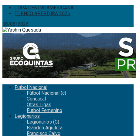
COPA CENTROAMERICANA
TORNEO APERTURA 2026
08/08/2026
Futbol Nacional
Fútbol Nacional (c)
Concacaf
Otras Ligas
Fútbol Femenino
Legionarios
Legionarios (C)
Brandon Aguilera
Francisco Calvo