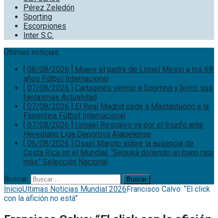
Pérez Zeledón
Sporting
Escorpiones
Inter S.C.
Últimas noticias:
[ 08/08/2026 ]
Muere el padre de Lionel Messi a los 68
años
Fútbol Internacional
[ 07/08/2026 ]
Cartaginés venció a Sporting y borró sus
fantasmas
Actualidad
[ 07/08/2026 ]
El Real Madrid cede a Mastantuono a la
Fiorentina
Fútbol Internacional
[ 07/08/2026 ]
Ismael Rescalvo va por el triunfo ante
Herediano
Liga Deportiva Alajuelense
[ 06/08/2026 ]
Osael Maroto sobre la ausencia de
Costa Rica en el Mundial: “Seguirá doliendo un buen rato
más”
Selección Nacional
Buscar:
Inicio
Ultimas Noticias Mundial 2026
Francisco Calvo: “El click
con la afición no está”