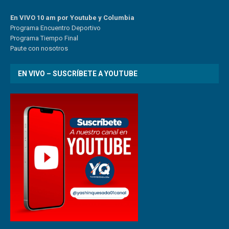
En VIVO 10 am por Youtube y Columbia
Program
a
Encuentro
Deportivo
Programa Tiempo Final
Paute
con
nosotr
os
EN VIVO – SUSCRÍBETE A YOUTUBE