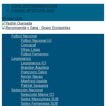
COPA CENTROAMERICANA
TORNEO APERTURA 2026
09/08/2026
Futbol Nacional
Fútbol Nacional (c)
Concacaf
Otras Ligas
Fútbol Femenino
Legionarios
Legionarios (C)
Brandon Aguilera
Francisco Calvo
Keylor Navas
Manfred Ugalde
Patrick Sequeira
Selección Nacional
Selección Mayor (C)
Seles Masculinas SUB
Seles Femeninas SUB