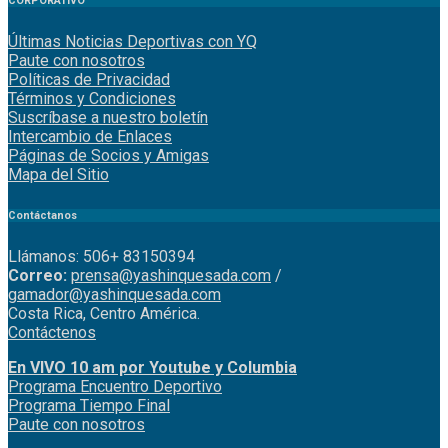
CORPORATIVO
Últimas Noticias Deportivas con YQ
Paute con nosotros
Políticas de Privacidad
Términos y Condiciones
Suscríbase a nuestro boletín
Intercambio de Enlaces
Páginas de Socios y Amigas
Mapa del Sitio
Contáctanos
Llámanos: 506+ 83150394
Correo:
prensa@yashinquesada.com
/
gamador@yashinquesada.com
Costa Rica, Centro América.
Contáctenos
En VIVO 10 am por Youtube y Columbia
Program
a
Encuentro
Deportivo
Programa Tiempo Final
Paute
con
nosotr
os