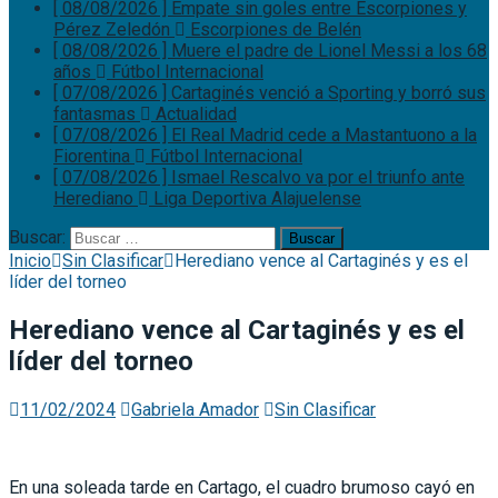
[ 08/08/2026 ]
Empate sin goles entre Escorpiones y
Pérez Zeledón
Escorpiones de Belén
[ 08/08/2026 ]
Muere el padre de Lionel Messi a los 68
años
Fútbol Internacional
[ 07/08/2026 ]
Cartaginés venció a Sporting y borró sus
fantasmas
Actualidad
[ 07/08/2026 ]
El Real Madrid cede a Mastantuono a la
Fiorentina
Fútbol Internacional
[ 07/08/2026 ]
Ismael Rescalvo va por el triunfo ante
Herediano
Liga Deportiva Alajuelense
Buscar:
Inicio
Sin Clasificar
Herediano vence al Cartaginés y es el
líder del torneo
Herediano vence al Cartaginés y es el
líder del torneo
11/02/2024
Gabriela Amador
Sin Clasificar
En una soleada tarde en Cartago, el cuadro brumoso cayó en