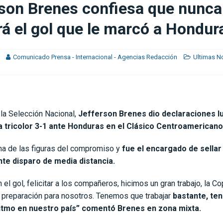
son Brenes confiesa que nunca
aprissa con paso perfecto
DEPORTIVO SAPRISSA
rá el gol que le marcó a Hondur
Comunicado Prensa - Internacional - Agencias Redacción
Ultimas No
 la Selección Nacional,
Jefferson Brenes dio declaraciones l
la tricolor 3-1 ante Honduras en el Clásico Centroamericano
na de las figuras del compromiso y
fue el encargado de sellar 
te disparo de media distancia.
 el gol, felicitar a los compañeros, hicimos un gran trabajo, la C
 preparación para nosotros. Tenemos que trabajar
bastante, te
ritmo en nuestro país” comentó Brenes en zona mixta.