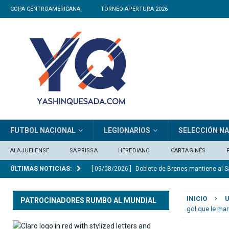
COPA CENTROAMERICANA
TORNEO APERTURA 2026
FUTBOL NACIONAL
LEGIONARIOS
SELECCIÓN N
ALAJUELENSE
SAPRISSA
HEREDIANO
CARTAGINÉS
ÚLTIMAS NOTICIAS:
[ 08/08/2026 ]
Empate sin goles entre Escorpi
[ 08/08/2026 ]
Muere el padre de Lionel Messi 
INICIO
U
PATROCINADORES RUMBO AL MUNDIAL
[ 07/08/2026 ]
Cartaginés venció a Sporting y 
gol que le ma
[ 09/08/2026 ]
Alajuelense humilló al campeón