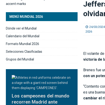
Jeffer
[ 09/08/2026 ]
Doblete de Brenes mantiene al S
olvida
MENÚ MUNDIAL 2026
24/03/2024
Dónde ver el Mundial
2026
Calendario del Mundial
Formato Mundial 2026
Selecciones Clasificadas
El volante de
victoria de 
Grupos del Mundial
Brenes fue u
con un poten
“Contento con
es una buena
Los campeones del mundo
cambiar el 
recorren Madrid ante