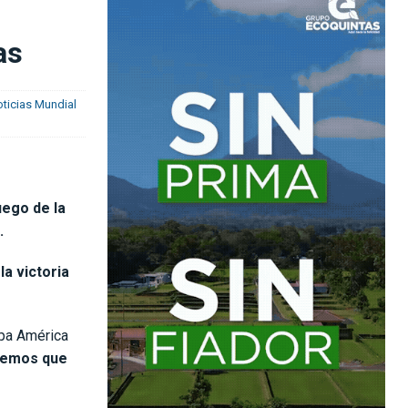
as
ticias Mundial
uego de la
.
la victoria
opa América
nemos que