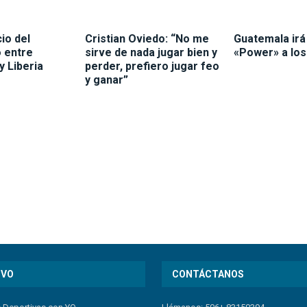
cio del
Cristian Oviedo: “No me
Guatemala irá
 entre
sirve de nada jugar bien y
«Power» a los
y Liberia
perder, prefiero jugar feo
y ganar”
IVO
CONTÁCTANOS