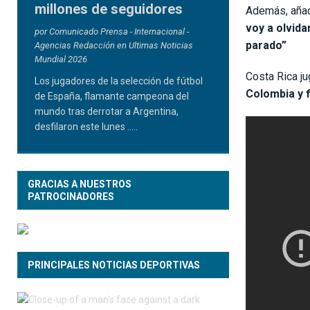
millones de seguidores
Además, añadi
voy a olvida
por Comunicado Prensa - Internacional -
parado”
Agencias Redacción en Ultimas Noticias
Mundial 2026
Costa Rica j
Los jugadores de la selección de fútbol
Colombia y 
de España, flamante campeona del
mundo tras derrotar a Argentina,
desfilaron este lunes
.....
GRACIAS A NUESTROS
PATROCINADORES
PRINCIPALES NOTICIAS DEPORTIVAS