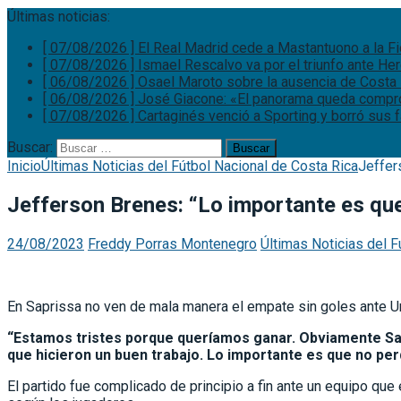
Últimas noticias:
[ 07/08/2026 ]
El Real Madrid cede a Mastantuono a la F
[ 07/08/2026 ]
Ismael Rescalvo va por el triunfo ante He
[ 06/08/2026 ]
Osael Maroto sobre la ausencia de Costa 
[ 06/08/2026 ]
José Giacone: «El panorama queda comp
[ 07/08/2026 ]
Cartaginés venció a Sporting y borró sus
Buscar:
Inicio
Últimas Noticias del Fútbol Nacional de Costa Rica
Jeffer
Jefferson Brenes: “Lo importante es qu
24/08/2023
Freddy Porras Montenegro
Últimas Noticias del F
En Saprissa no ven de mala manera el empate sin goles ante Uni
“Estamos tristes porque queríamos ganar. Obviamente Sap
que hicieron un buen trabajo. Lo importante es que no per
El partido fue complicado de principio a fin ante un equipo que