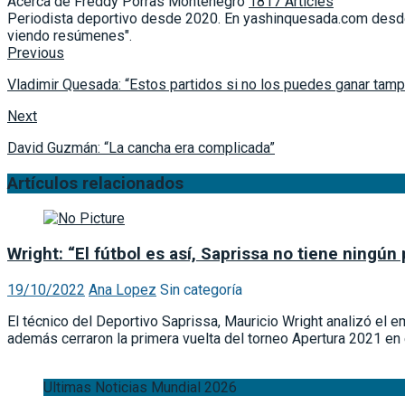
Acerca de Freddy Porras Montenegro
1817 Articles
Periodista deportivo desde 2020. En yashinquesada.com desde 
viendo resúmenes".
Previous
Vladimir Quesada: “Estos partidos si no los puedes ganar tam
Next
David Guzmán: “La cancha era complicada”
Artículos relacionados
Wright: “El fútbol es así, Saprissa no tiene ningú
19/10/2022
Ana Lopez
Sin categoría
El técnico del Deportivo Saprissa, Mauricio Wright analizó el 
además cerraron la primera vuelta del torneo Apertura 2021 en 
Ultimas Noticias Mundial 2026