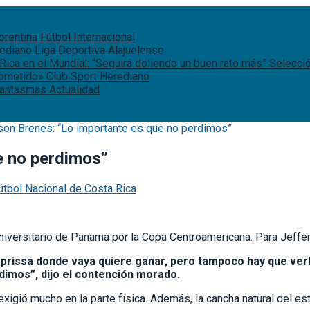
iorentina
Fútbol Internacional
rediano
Liga Deportiva Alajuelense
Rica en el Mundial: “Seguirá doliendo un buen rato más”
Selecci
rometido»
Club Sport Herediano
 fantasmas
Actualidad
son Brenes: “Lo importante es que no perdimos”
e no perdimos”
útbol Nacional de Costa Rica
versitario de Panamá por la Copa Centroamericana. Para Jefferso
rissa donde vaya quiere ganar, pero tampoco hay que verlo
dimos”, dijo el contención morado.
 exigió mucho en la parte física. Además, la cancha natural del 