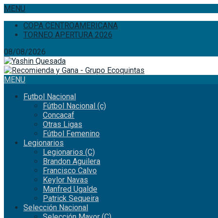
MENU
COPA CENTROAMERICANA
TORNEO APERTURA 2026
08/08/2026
MENU
Futbol Nacional
Fútbol Nacional (c)
Concacaf
Otras Ligas
Fútbol Femenino
Legionarios
Legionarios (C)
Brandon Aguilera
Francisco Calvo
Keylor Navas
Manfred Ugalde
Patrick Sequeira
Selección Nacional
Selección Mayor (C)