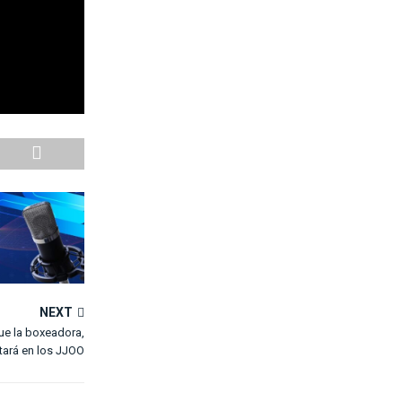
NEXT
ue la boxeadora,
tará en los JJOO