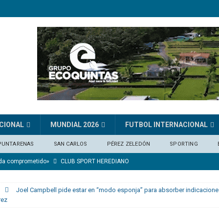
CIONAL
MUNDIAL 2026
FUTBOL INTERNACIONAL
PUNTARENAS
SAN CARLOS
PÉREZ ZELEDÓN
SPORTING
eda comprometido»
CLUB SPORT HEREDIANO
e del extremo marfileño Yan Diomandé
FÚTBOL INTERNACIONAL
Joel Campbell pide estar en “modo esponja” para absorber indicacione
os ganando en el último minuto y nadie decía nada”
CONCACAF
rez
nico ante Alianza
DEPORTIVO SAPRISSA