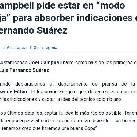
ampbell pide estar en “modo
e Costa Rica en el Mundial: “Seguirá doliendo un buen rato más”
a” para absorber indicaciones 
Fernando Suárez
Ana Lopez
Sin categoría
 costarricense
Joel Campbell
narró como ha sido los primeros d
Luis Fernando Suárez.
indó declaraciones al departamento de prensa de l
se de Fútbol
. El legionario aseguró que deben entrar en un «
 las indicaciones y captar la idea del técnico colombiano.
os últimos detalles, captar la idea lo más rápido posible. Ten
o esponja para absorber lo que no están diciendo. Con buena 
ue tenemos creo que haremos una buena Copa”