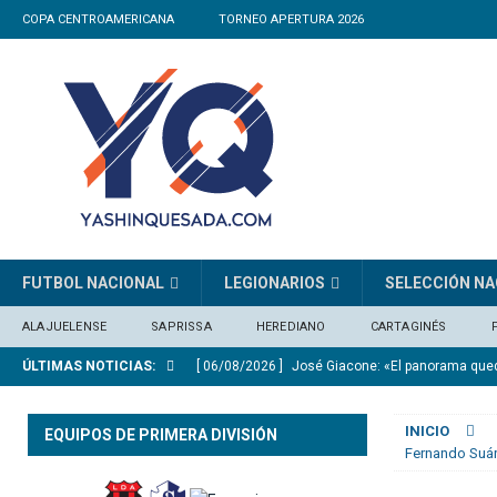
COPA CENTROAMERICANA
TORNEO APERTURA 2026
FUTBOL NACIONAL
LEGIONARIOS
SELECCIÓN NA
ALAJUELENSE
SAPRISSA
HEREDIANO
CARTAGINÉS
ÚLTIMAS NOTICIAS:
[ 06/08/2026 ]
José Giacone: «El panorama qu
[ 06/08/2026 ]
El Real Madrid anuncia el fichaj
INICIO
EQUIPOS DE PRIMERA DIVISIÓN
[ 06/08/2026 ]
Medford: “En el Mundial vi equip
Fernando Suá
[ 05/08/2026 ]
Saprissa consigue un triunfo agó