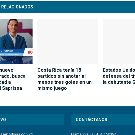
 RELACIONADOS
 nuevo
Costa Rica tenía 18
Estados Unid
rado, busca
partidos sin anotar al
defensa del tí
dad a
menos tres goles en un
la debutante 
l Saprissa
mismo juego
IVO
CONTÁCTANOS
s Deportivas con YQ
Llámanos: 506+ 83150394