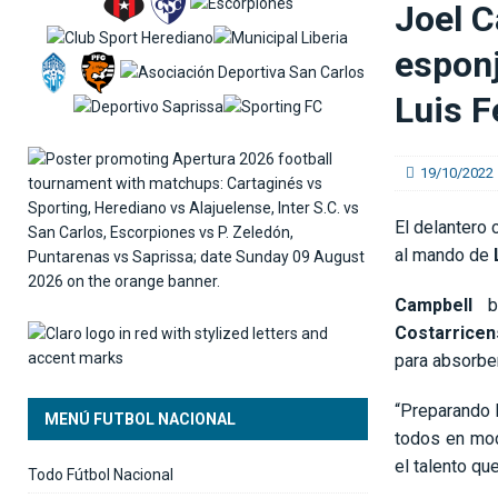
Joel C
[ 06/08/2026 ]
Osael Maroto sobre la ausencia d
esponj
SELECCIÓN NACIONAL
Luis 
19/10/2022
El delantero
al mando de
Campbell
br
Costarricen
para absorber
“Preparando l
MENÚ FUTBOL NACIONAL
todos en mod
el talento q
Todo Fútbol Nacional