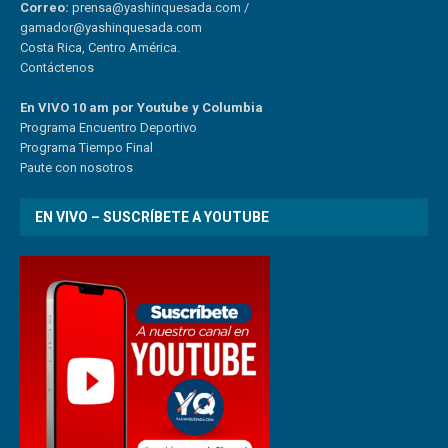
Correo:
prensa@yashinquesada.com
/
gamador@yashinquesada.com
Costa Rica, Centro América.
Contáctenos
En VIVO 10 am por Youtube y Columbia
Program
a
Encuentro
Deportivo
Programa Tiempo Final
Paute
con
nosotr
os
EN VIVO – SUSCRÍBETE A YOUTUBE