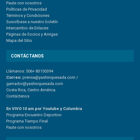
Paute con nosotros
Políticas de Privacidad
Términos y Condiciones
Suscríbase a nuestro boletín
Intercambio de Enlaces
Páginas de Socios y Amigas
Mapa del Sitio
CONTÁCTANOS
Llámanos: 506+ 83150394
Correo:
prensa@yashinquesada.com
/
gamador@yashinquesada.com
Costa Rica, Centro América.
Contáctenos
En VIVO 10 am por Youtube y Columbia
Program
a
Encuentro
Deportivo
Programa Tiempo Final
Paute
con
nosotr
os