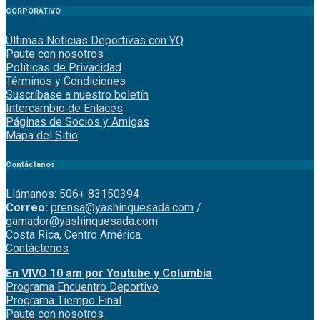
CORPORATIVO
Últimas Noticias Deportivas con YQ
Paute con nosotros
Políticas de Privacidad
Términos y Condiciones
Suscríbase a nuestro boletín
Intercambio de Enlaces
Páginas de Socios y Amigas
Mapa del Sitio
Contáctanos
Llámanos: 506+ 83150394
Correo:
prensa@yashinquesada.com
/
gamador@yashinquesada.com
Costa Rica, Centro América.
Contáctenos
En VIVO 10 am por Youtube y Columbia
Program
a
Encuentro
Deportivo
Programa Tiempo Final
Paute
con
nosotr
os