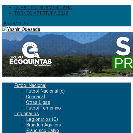
COPA CENTROAMERICANA
TORNEO APERTURA 2026
09/08/2026
Futbol Nacional
Fútbol Nacional (c)
Concacaf
Otras Ligas
Fútbol Femenino
Legionarios
Legionarios (C)
Brandon Aguilera
Francisco Calvo