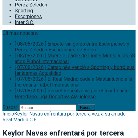
Pérez Zeledón
Sporting
Escorpiones
Inter S.C.
Últimas noticias:
[ 08/08/2026 ]
Empate sin goles entre Escorpiones y
Pérez Zeledón
Escorpiones de Belén
[ 08/08/2026 ]
Muere el padre de Lionel Messi a los 68
años
Fútbol Internacional
[ 07/08/2026 ]
Cartaginés venció a Sporting y borró sus
fantasmas
Actualidad
[ 07/08/2026 ]
El Real Madrid cede a Mastantuono a la
Fiorentina
Fútbol Internacional
[ 07/08/2026 ]
Ismael Rescalvo va por el triunfo ante
Herediano
Liga Deportiva Alajuelense
Buscar:
Inicio
Keylor Navas enfrentará por tercera vez a su amado
Real Madrid C.F
Keylor Navas enfrentará por tercera