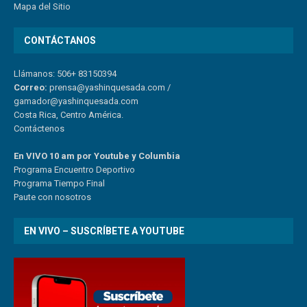
Mapa del Sitio
CONTÁCTANOS
Llámanos: 506+ 83150394
Correo:
prensa@yashinquesada.com
/
gamador@yashinquesada.com
Costa Rica, Centro América.
Contáctenos
En VIVO 10 am por Youtube y Columbia
Program
a
Encuentro
Deportivo
Programa Tiempo Final
Paute
con
nosotr
os
EN VIVO – SUSCRÍBETE A YOUTUBE