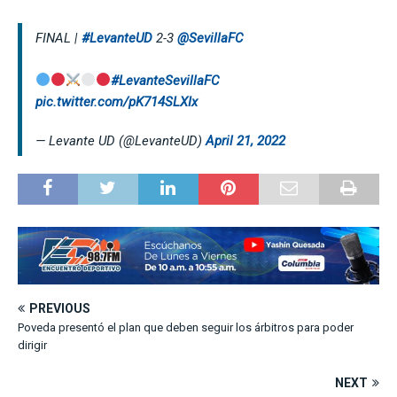
FINAL |
#LevanteUD
2-3
@SevillaFC
#LevanteSevillaFC
pic.twitter.com/pK714SLXIx
— Levante UD (@LevanteUD)
April 21, 2022
PREVIOUS
Poveda presentó el plan que deben seguir los árbitros para poder
dirigir
NEXT