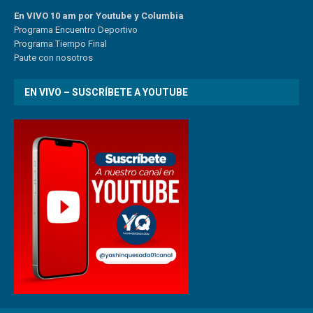
En VIVO 10 am por Youtube y Columbia
Program
a
Encuentro
Deportivo
Programa Tiempo Final
Paute
con
nosotr
os
EN VIVO – SUSCRÍBETE A YOUTUBE