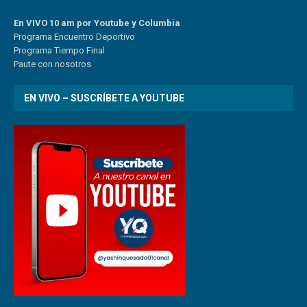
En VIVO 10 am por Youtube y Columbia
Program
a
Encuentro
Deportivo
Programa Tiempo Final
Paute
con
nosotr
os
EN VIVO – SUSCRÍBETE A YOUTUBE