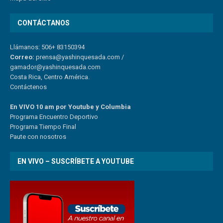
CONTÁCTANOS
Llámanos: 506+ 83150394
Correo:
prensa@yashinquesada.com
/
gamador@yashinquesada.com
Costa Rica, Centro América.
Contáctenos
En VIVO 10 am por Youtube y Columbia
Program
a
Encuentro
Deportivo
Programa Tiempo Final
Paute
con
nosotr
os
EN VIVO – SUSCRÍBETE A YOUTUBE