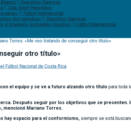
 Alianza
Deportivo Saprissa
za
Club Sport Herediano
ara ganar»
Fútbol Internacional
óximos dos partidos»
Deportivo Saprissa
or el brasileño Guimarães (medios)
Fútbol Internacional
iano Torres: «Me veo tratando de conseguir otro título»
seguir otro título»
del Fútbol Nacional de Costa Rica
n el equipo y se ve a futuro alzando otro título
para toda l
erca. Después seguir por los objetivos que se presenten. 
», mencionó Mariano Torres.
 no hay espacio para el conformismo,
siempre se está busca