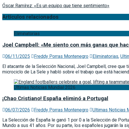
Óscar Ramírez: «Es un equipo que tiene sentimiento»
Artículos relacionados
Eliminatorias
Joel Campbell: «Me siento con más ganas que hac
06/11/2025
Freddy Porras Montenegro
Eliminatorias
,
Ulti
El atacante de la Selección Nacional, Joel Campbell, cree que t
microciclo de La Sele y habló sobre el trabajo que está hacien
Ultimas Noticias Mundial 2026
¡Chao Cristiano! España eliminó a Portugal
06/07/2026
Freddy Porras Montenegro
Ultimas Noticias 
La Selección de España le ganó 1 por 0 a la Selección de Portu
Mundo a sus 41 años. Por su parte, los españoles jugarán la s