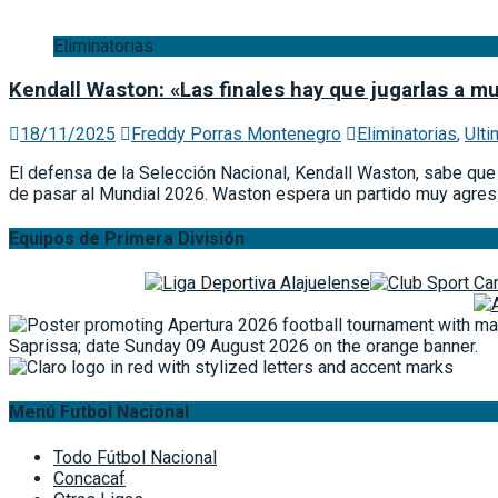
Eliminatorias
Kendall Waston: «Las finales hay que jugarlas a m
18/11/2025
Freddy Porras Montenegro
Eliminatorias
,
Ulti
El defensa de la Selección Nacional, Kendall Waston, sabe que 
de pasar al Mundial 2026. Waston espera un partido muy agres
Equipos de Primera División
Menú Futbol Nacional
Todo Fútbol Nacional
Concacaf