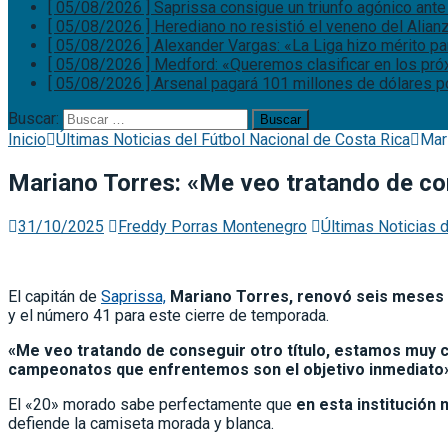
[ 05/08/2026 ]
Saprissa consigue un triunfo agónico ante
[ 05/08/2026 ]
Herediano no resistió el veneno del Alian
[ 05/08/2026 ]
Alexander Vargas: «La Liga hizo mérito p
[ 05/08/2026 ]
Medford: «Queremos clasificar en los pr
[ 05/08/2026 ]
Arsenal pagará 101 millones de dólares p
Buscar:
Inicio
Últimas Noticias del Fútbol Nacional de Costa Rica
Mar
Mariano Torres: «Me veo tratando de con
31/10/2025
Freddy Porras Montenegro
Últimas Noticias 
El capitán de
Saprissa,
Mariano Torres, renovó seis meses co
y el número 41 para este cierre de temporada.
«Me veo tratando de conseguir otro título, estamos muy c
campeonatos que enfrentemos son el objetivo inmediato
El «20» morado sabe perfectamente que
en esta institución
defiende la camiseta morada y blanca.