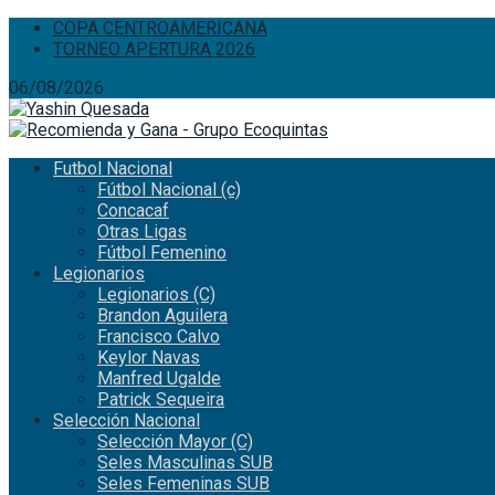
COPA CENTROAMERICANA
TORNEO APERTURA 2026
06/08/2026
Futbol Nacional
Fútbol Nacional (c)
Concacaf
Otras Ligas
Fútbol Femenino
Legionarios
Legionarios (C)
Brandon Aguilera
Francisco Calvo
Keylor Navas
Manfred Ugalde
Patrick Sequeira
Selección Nacional
Selección Mayor (C)
Seles Masculinas SUB
Seles Femeninas SUB