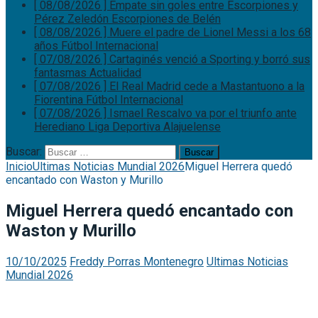
[ 08/08/2026 ]
Empate sin goles entre Escorpiones y
Pérez Zeledón
Escorpiones de Belén
[ 08/08/2026 ]
Muere el padre de Lionel Messi a los 68
años
Fútbol Internacional
[ 07/08/2026 ]
Cartaginés venció a Sporting y borró sus
fantasmas
Actualidad
[ 07/08/2026 ]
El Real Madrid cede a Mastantuono a la
Fiorentina
Fútbol Internacional
[ 07/08/2026 ]
Ismael Rescalvo va por el triunfo ante
Herediano
Liga Deportiva Alajuelense
Buscar:
Inicio
Ultimas Noticias Mundial 2026
Miguel Herrera quedó
encantado con Waston y Murillo
Miguel Herrera quedó encantado con
Waston y Murillo
10/10/2025
Freddy Porras Montenegro
Ultimas Noticias
Mundial 2026