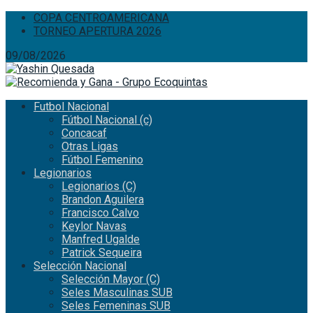
COPA CENTROAMERICANA
TORNEO APERTURA 2026
09/08/2026
Futbol Nacional
Fútbol Nacional (c)
Concacaf
Otras Ligas
Fútbol Femenino
Legionarios
Legionarios (C)
Brandon Aguilera
Francisco Calvo
Keylor Navas
Manfred Ugalde
Patrick Sequeira
Selección Nacional
Selección Mayor (C)
Seles Masculinas SUB
Seles Femeninas SUB