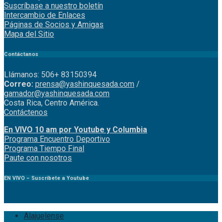
Suscríbase a nuestro boletín
Intercambio de Enlaces
Páginas de Socios y Amigas
Mapa del Sitio
Contáctanos
Llámanos: 506+ 83150394
Correo:
prensa@yashinquesada.com
/
gamador@yashinquesada.com
Costa Rica, Centro América.
Contáctenos
En VIVO 10 am por Youtube y Columbia
Program
a
Encuentro
Deportivo
Programa Tiempo Final
Paute
con
nosotr
os
EN VIVO – Suscríbete a Youtube
Alajuelense